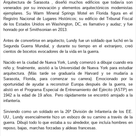
a
Arquitectura de Sarasota , diseñó muchos edificios que todavía son
j
venerados por su innovación y elementos arquitectónicos modernistas
e
ejemplares. Su Warm Mineral Springs Motel en Florida figura en el
Registro Nacional de Lugares Históricos; su edificio del Tribunal Fiscal
de los Estados Unidos en Washington, DC, es llamativo y audaz; y fue
honrado por el Smithsonian en 2013.
Antes de convertirse en arquitecto, Lundy fue un soldado que luchó en la
Segunda Guerra Mundial, y durante su tiempo en el extranjero, creó
cientos de bocetos evocadores de la vida en la guerra.
Nacido en la ciudad de Nueva York, Lundy comenzó a dibujar cuando era
niño y, finalmente, asistió a la Universidad de Nueva York para estudiar
arquitectura. (Más tarde se graduaría de Harvard y se mudaría a
Sarasota, Florida, para comenzar su carrera). Emocionado por la
oportunidad de ayudar a reconstruir Europa después de la guerra, se
alistó en el Programa Especial de Entrenamiento del Ejército (ASTP) en
1942 a la edad de 19 años. Pero rápidamente se encontró arrojado a la
infantería.
Sirviendo como un soldado en la 26ª División de Infantería de los EE.
UU., Lundy esencialmente hizo un esbozo de su camino a través de la
guerra. Dibujó todo lo que estaba a su alrededor, que incluía hombres en
reposo, bajas, marchas forzadas y aldeas francesas.