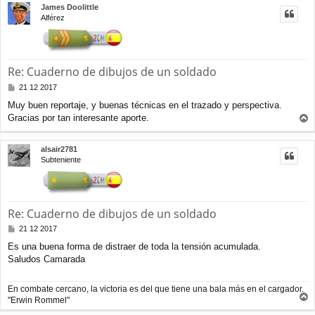
James Doolittle
i
Alférez
b
a
Re: Cuaderno de dibujos de un soldado
M
21 12 2017
e
Muy buen reportaje, y buenas técnicas en el trazado y perspectiva.
n
Gracias por tan interesante aporte.
s
r
a
j
r
alsair2781
e
i
Subteniente
b
a
Re: Cuaderno de dibujos de un soldado
M
21 12 2017
e
Es una buena forma de distraer de toda la tensión acumulada.
n
Saludos Camarada
s
a
j
En combate cercano, la victoria es del que tiene una bala más en el cargador.
e
"Erwin Rommel"
r