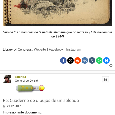
Uno de los 4 hombres de la patrulla alemana que no regresó. (1 de noviembre
de 1944)
Library of Congress:
Website
|
Facebook
|
Instagram
r
r
albertoa
i
General de División
b
a
Re: Cuaderno de dibujos de un soldado
M
21 12 2017
e
Impresionante documento.
n