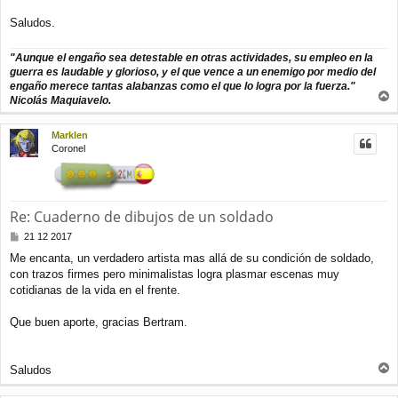
s
a
Saludos.
j
e
"Aunque el engaño sea detestable en otras actividades, su empleo en la
guerra es laudable y glorioso, y el que vence a un enemigo por medio del
engaño merece tantas alabanzas como el que lo logra por la fuerza."
Nicolás Maquiavelo.
r
r
Marklen
i
Coronel
b
a
Re: Cuaderno de dibujos de un soldado
M
21 12 2017
e
Me encanta, un verdadero artista mas allá de su condición de soldado,
n
con trazos firmes pero minimalistas logra plasmar escenas muy
s
a
cotidianas de la vida en el frente.
j
e
Que buen aporte, gracias Bertram.
Saludos
r
r