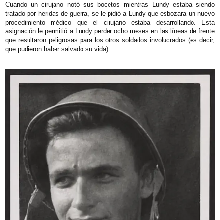
Cuando un cirujano notó sus bocetos mientras Lundy estaba siendo
tratado por heridas de guerra, se le pidió a Lundy que esbozara un nuevo
procedimiento médico que el cirujano estaba desarrollando. Esta
asignación le permitió a Lundy perder ocho meses en las líneas de frente
que resultaron peligrosas para los otros soldados involucrados (es decir,
que pudieron haber salvado su vida).