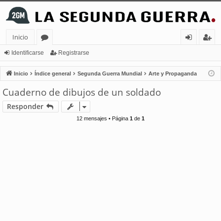
Inicio
or
de
eg
Identificarse
Registrarse
os
nt
ist
Inicio
Índice general
Segunda Guerra Mundial
Arte y Propaganda
ifi
ra
Cuaderno de dibujos de un soldado
ca
rs
Responder
rs
e
12 mensajes • Página
1
de
1
e