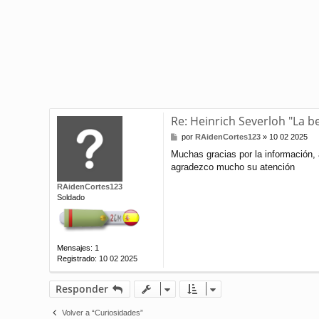
Re: Heinrich Severloh "La 
M
por
RAidenCortes123
»
10 02 2025
e
Muchas gracias por la información,
n
agradezco mucho su atención
s
a
RAidenCortes123
j
Soldado
e
Mensajes:
1
Registrado:
10 02 2025
Responder
Volver a “Curiosidades”