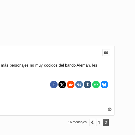
ar más personajes no muy cocidos del bando Alemán, les
A
r
r
1
Anterior
2
16 mensajes
i
b
a