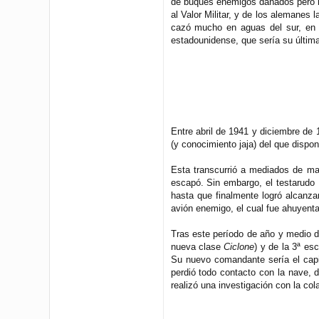
de buques enemigos dañados pero no 
al Valor Militar, y de los alemanes 
cazó mucho en aguas del sur, en l
estadounidense, que sería su última 
Entre abril de 1941 y diciembre de 
(y conocimiento jaja) del que disp
Esta transcurrió a mediados de ma
escapó. Sin embargo, el testarudo F
hasta que finalmente logró alcanzar
avión enemigo, el cual fue ahuyentad
Tras este período de año y medio d
nueva clase
Ciclone
) y de la 3ª es
Su nuevo comandante sería el cap
perdió todo contacto con la nave, 
realizó una investigación con la co