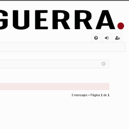
FA
de
eg
Q
nt
ist
ifi
ra
ca
rs
rs
e
e
3 mensajes • Página
1
de
1