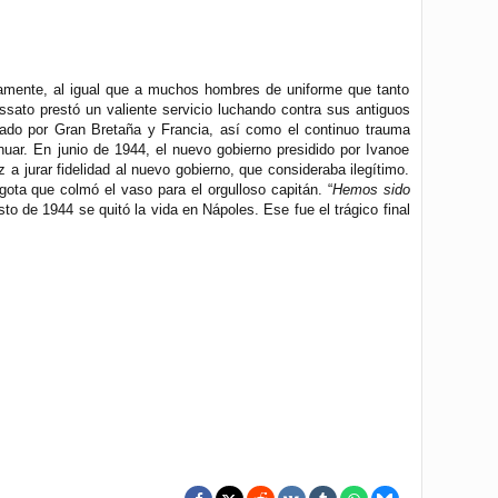
ndamente, al igual que a muchos hombres de uniforme que tanto
ossato prestó un valiente servicio luchando contra sus antiguos
atado por Gran Bretaña y Francia, así como el continuo trauma
inuar. En junio de 1944, el nuevo gobierno presidido por Ivanoe
 a jurar fidelidad al nuevo gobierno, que consideraba ilegítimo.
 gota que colmó el vaso para el orgulloso capitán. “
Hemos sido
osto de 1944 se quitó la vida en Nápoles. Ese fue el trágico final