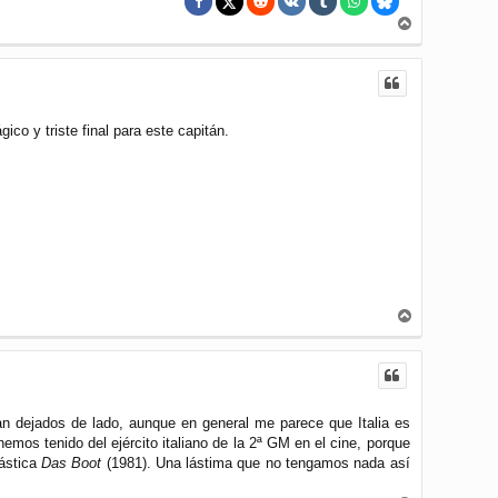
A
r
r
i
b
a
ico y triste final para este capitán.
A
r
r
i
b
a
an dejados de lado, aunque en general me parece que Italia es
mos tenido del ejército italiano de la 2ª GM en el cine, porque
tástica
Das Boot
(1981). Una lástima que no tengamos nada así