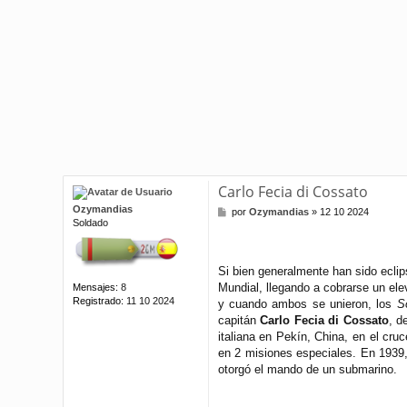
Carlo Fecia di Cossato
Ozymandias
M
por
Ozymandias
»
12 10 2024
Soldado
e
n
s
a
Si bien generalmente han sido ecli
j
Mundial, llegando a cobrarse un ele
Mensajes:
8
e
Registrado:
11 10 2024
y cuando ambos se unieron, los
S
capitán
Carlo Fecia di Cossato
, d
italiana en Pekín, China, en el cru
en 2 misiones especiales. En 1939, 
otorgó el mando de un submarino.