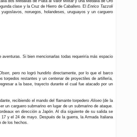
alia dos Medallas de Plata al Valor Militar y una Medalla de Oro
segunda clase y la Cruz de Hierro de Caballero. El
Enrico Tazzoli
, yugoslavos, noruegos, holandeses, uruguayos y un carguero
de aventuras. Si bien mencionarlas todas requeriría más espacio
Olsen
, pero no logró hundirlo directamente, por lo que el barco
 torpedos restantes y un centenar de proyectiles de artillería,
regresar a la base, trayecto durante el cual fue atacado por un
ndante, recibiendo el mando del flamante torpedero
Aliseo
(de la
ser un carguero submarino en lugar de un submarino de ataque.
rdeaux en dirección a Japón. Al día siguiente de su salida se
l 17 y el 24 de mayo. Después de la guerra, la Armada Italiana
n de los hechos.