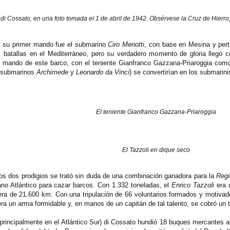
 di Cossato, en una foto tomada el 1 de abril de 1942. Obsérvese la Cruz de Hierro
l su primer mando fue el submarino
Ciro Menotti
, con base en Mesina y pert
s batallas en el Mediterráneo, pero su verdadero momento de gloria llegó 
el mando de este barco, con el teniente Gianfranco Gazzana-Priaroggia como
s submarinos
Archimede
y
Leonardo da Vinci
) se convertirían en los submarini
El teniente Gianfranco Gazzana-Priaroggia
El Tazzoli en dique seco
os dos prodigios se trató sin duda de una combinación ganadora para la
Regi
no Atlántico para cazar barcos. Con 1.332 toneladas, el
Enrico Tazzoli
era u
 era de 21.600 km. Con una tripulación de 66 voluntarios formados y motiva
 un arma formidable y, en manos de un capitán de tal talento, se cobró un ter
 (principalmente en el Atlántico Sur) di Cossato hundió 18 buques mercantes a