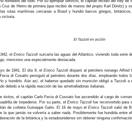
hundidos del todo. Por su ejemplar servicio, el capitán recibió del Rey de It
la Cruz de Hierro de primera (que recibió de manos del propio Karl Dönitz) y 
as rutas marítimas cercanas a Brasil y hundió barcos griegos, británicos
victoria.
El Tazzoli en acción
1942, el
Enrico Tazzoli
surcaría las aguas del Atlántico, viviendo toda serie 
ongo, menciono una especialmente destacada.
yo de 1941. El día 9, el
Enrico Tazzoli
disparó al petrolero noruego
Alfred 
ecia di Cosatto persiguió al petrolero durante dos días, empleando todos los
lo y hundirlo. Aún así, el haberse quedado sin munición obligó a Tazzoli a 
o debido a la rápida reacción de las ametralladoras italianas.
e éxitos, el capitán Carlo Fecia di Cossato fue ascendido al cargo de coma
cuadrilla de torpederos. Por su parte, el
Enrico Tazzoli
fue reconvertido para 
itán de corbeta Guiseppe Gaito. El 16 de mayo el
Enrico Tazzoli
salió de Bo
de la que jamás se volvería a saber nada. Posiblemente fue hundida entre e
laboración de la británica y la estadounidense sin obtener ninguna confirmació