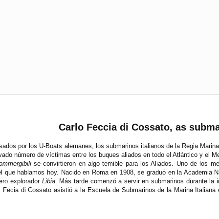
Carlo Feccia di Cossato, as subm
psados por los U-Boats alemanes, los submarinos italianos de la Regia Marina
vado número de víctimas entre los buques aliados en todo el Atlántico y el M
ommergibili
se convirtieron en algo temible para los Aliados. Uno de los m
el que hablamos hoy. Nacido en Roma en 1908, se graduó en la Academia Na
cero explorador
Libia
. Más tarde comenzó a servir en submarinos durante la in
Fecia di Cossato asistió a la Escuela de Submarinos de la Marina Italiana e