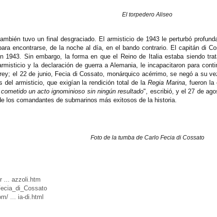
El torpedero Aliseo
ambién tuvo un final desgraciado. El armisticio de 1943 le perturbó profu
ara encontrarse, de la noche al día, en el bando contrario. El capitán di C
en 1943. Sin embargo, la forma en que el Reino de Italia estaba siendo tr
rmisticio y la declaración de guerra a Alemania, le incapacitaron para cont
 rey; el 22 de junio, Fecia di Cossato, monárquico acérrimo, se negó a su vez
 del armisticio, que exigían la rendición total de la
Regia Marina
, fueron la
cometido un acto ignominioso sin ningún resultado
", escribió, y el 27 de ag
o de los comandantes de submarinos más exitosos de la historia.
Foto de la tumba de Carlo Fecia di Cossato
r ... azzoli.htm
_Fecia_di_Cossato
m/ ... ia-di.html