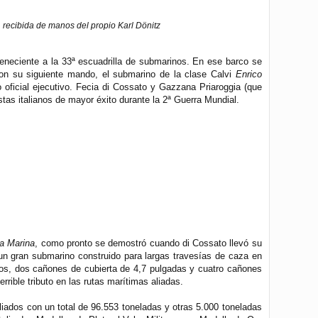
, recibida de manos del propio Karl Dönitz
eneciente a la 33ª escuadrilla de submarinos. En ese barco se
con su siguiente mando, el submarino de la clase Calvi
Enrico
 oficial ejecutivo. Fecia di Cossato y Gazzana Priaroggia (que
stas italianos de mayor éxito durante la 2ª Guerra Mundial.
a Marina
, como pronto se demostró cuando di Cossato llevó su
n gran submarino construido para largas travesías de caza en
dos, dos cañones de cubierta de 4,7 pulgadas y cuatro cañones
rible tributo en las rutas marítimas aliadas.
liados con un total de 96.553 toneladas y otras 5.000 toneladas