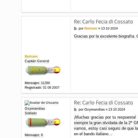
Re: Carlo Fecia di Cossato
M
por
Bertram
»
13 10 2024
e
Gracias por la excelente biografía. C
n
s
a
j
e
Bertram
Capitán General
Mensajes:
11286
Registrado:
31 08 2007
Re: Carlo Fecia di Cossato
Ozymandias
M
por
Ozymandias
»
13 10 2024
Soldado
e
¡Muchas gracias por tu respuesta! 
n
siempre la gran olvidada de la 2ª G
s
a
vamos, estoy casi seguro de que la
j
en el bando italiano...
Mensajes:
8
e