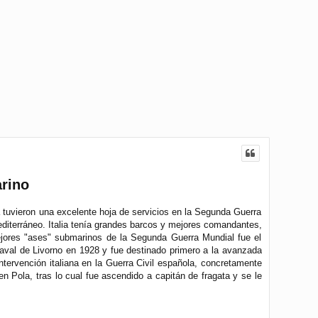
arino
 tuvieron una excelente hoja de servicios en la Segunda Guerra
editerráneo. Italia tenía grandes barcos y mejores comandantes,
ejores "ases" submarinos de la Segunda Guerra Mundial fue el
val de Livorno en 1928 y fue destinado primero a la avanzada
tervención italiana en la Guerra Civil española, concretamente
n Pola, tras lo cual fue ascendido a capitán de fragata y se le