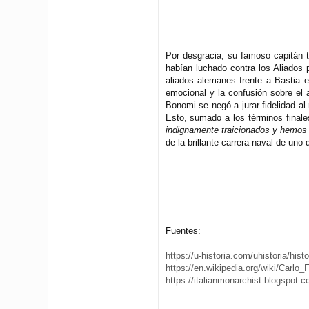
Por desgracia, su famoso capitán t
habían luchado contra los Aliados p
aliados alemanes frente a Bastia 
emocional y la confusión sobre el a
Bonomi se negó a jurar fidelidad al
Esto, sumado a los términos finales
indignamente traicionados y hemos 
de la brillante carrera naval de un
Fuentes:
https://u-historia.com/uhistoria/histo
https://en.wikipedia.org/wiki/Carlo
https://italianmonarchist.blogspot.co