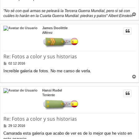
e
"No sé con qué armas se peleará la Tercera Guerra Mundial, pero si sé con
cuáles lo harán en la Cuarta Guerra Mundial: piedras y palos" Albert Einstein
r
r
James Doolittle
i
Alférez
b
a
Re: Fotos a color y sus historias
M
02 12 2016
e
Increíble galería de fotos. No me canso de verla.
n
s
r
a
j
r
Hansi Rudel
e
i
Teniente
b
a
Re: Fotos a color y sus historias
M
29 12 2016
e
Camarada esta galería que acabo de ver es de lo mejor que he visto en
n
este espacio.