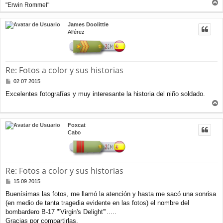
"Erwin Rommel"
r
r
James Doolittle
i
Alférez
b
a
Re: Fotos a color y sus historias
M
02 07 2015
e
Excelentes fotografías y muy interesante la historia del niño soldado.
n
s
r
a
j
r
Foxcat
e
i
Cabo
b
a
Re: Fotos a color y sus historias
M
15 09 2015
e
Buenísimas las fotos, me llamó la atención y hasta me sacó una sonrisa
n
(en medio de tanta tragedia evidente en las fotos) el nombre del
s
a
bombardero B-17 "'Virgin's Delight'".....
j
Gracias por compartirlas.