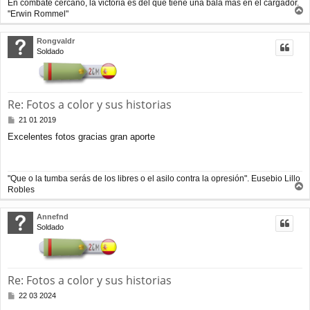
En combate cercano, la victoria es del que tiene una bala más en el cargador.
e
"Erwin Rommel"
r
r
Rongvaldr
i
Soldado
b
a
Re: Fotos a color y sus historias
M
21 01 2019
e
Excelentes fotos gracias gran aporte
n
s
a
j
"Que o la tumba serás de los libres o el asilo contra la opresión". Eusebio Lillo
e
Robles
r
r
Annefnd
i
Soldado
b
a
Re: Fotos a color y sus historias
M
22 03 2024
e