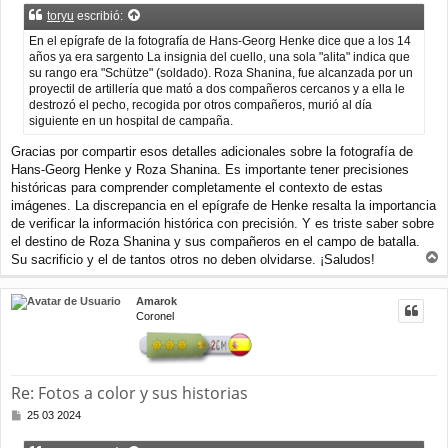
n
toryu
escribió:
s
a
En el epígrafe de la fotografía de Hans-Georg Henke dice que a los 14
j
años ya era sargento La insignia del cuello, una sola "alita" indica que
e
su rango era "Schütze" (soldado). Roza Shanina, fue alcanzada por un
proyectil de artillería que mató a dos compañeros cercanos y a ella le
destrozó el pecho, recogida por otros compañeros, murió al día
siguiente en un hospital de campaña.
Gracias por compartir esos detalles adicionales sobre la fotografía de
Hans-Georg Henke y Roza Shanina. Es importante tener precisiones
históricas para comprender completamente el contexto de estas
imágenes. La discrepancia en el epígrafe de Henke resalta la importancia
de verificar la información histórica con precisión. Y es triste saber sobre
el destino de Roza Shanina y sus compañeros en el campo de batalla.
Su sacrificio y el de tantos otros no deben olvidarse. ¡Saludos!
r
r
Amarok
i
Coronel
b
a
Re: Fotos a color y sus historias
M
25 03 2024
e
n