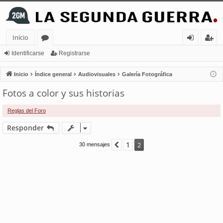
Inicio
or
de
eg
Identificarse
Registrarse
os
nt
ist
Inicio
Índice general
Audiovisuales
Galería Fotográfica
ifi
ra
Fotos a color y sus historias
ca
rs
Reglas del Foro
rs
e
Responder
e
1
Anterior
2
30 mensajes