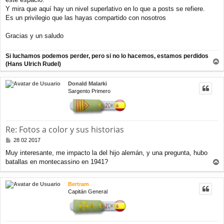
s
a
Y mira que aquí hay un nivel superlativo en lo que a posts se refiere.
j
Es un privilegio que las hayas compartido con nosotros
e
Gracias y un saludo
Si luchamos podemos perder, pero si no lo hacemos, estamos perdidos
(Hans Ulrich Rudel)
r
r
Donald Malarki
i
Sargento Primero
b
a
Re: Fotos a color y sus historias
M
28 02 2017
e
Muy interesante, me impacto la del hijo alemán, y una pregunta, hubo
n
batallas en montecassino en 1941?
s
r
a
j
r
Bertram
e
i
Capitán General
b
a