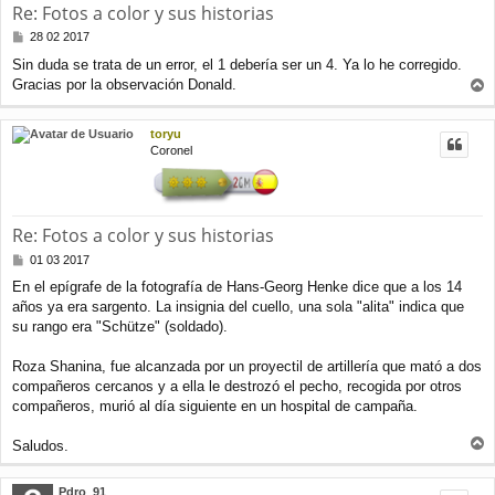
Re: Fotos a color y sus historias
M
28 02 2017
e
Sin duda se trata de un error, el 1 debería ser un 4. Ya lo he corregido.
n
Gracias por la observación Donald.
s
r
a
j
r
toryu
e
i
Coronel
b
a
Re: Fotos a color y sus historias
M
01 03 2017
e
En el epígrafe de la fotografía de Hans-Georg Henke dice que a los 14
n
años ya era sargento. La insignia del cuello, una sola "alita" indica que
s
a
su rango era "Schütze" (soldado).
j
e
Roza Shanina, fue alcanzada por un proyectil de artillería que mató a dos
compañeros cercanos y a ella le destrozó el pecho, recogida por otros
compañeros, murió al día siguiente en un hospital de campaña.
Saludos.
r
r
Pdro_91