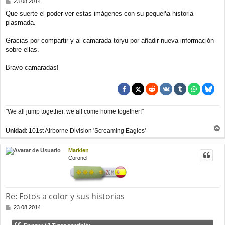
M
23 08 2014
e
Que suerte el poder ver estas imágenes con su pequeña historia
n
plasmada.
s
a
j
Gracias por compartir y al camarada toryu por añadir nueva información
e
sobre ellas.
Bravo camaradas!
"We all jump together, we all come home together!"
Unidad
: 101st Airborne Division 'Screaming Eagles'
r
r
Marklen
i
Coronel
b
a
Re: Fotos a color y sus historias
M
23 08 2014
e
n