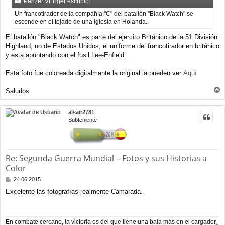
Panzer VI Tiger escribió:
s
a
Un francotirador de la compañía "C" del batallón "Black Watch" se
j
esconde en el tejado de una iglesia en Holanda.
e
El batallón "Black Watch" es parte del ejercito Británico de la 51 División
Highland, no de Estados Unidos, el uniforme del francotirador en británico
y esta apuntando con el fusil Lee-Enfield.
Esta foto fue coloreada digitalmente la original la pueden ver
Aquí
Saludos
r
r
alsair2781
i
Subteniente
b
a
Re: Segunda Guerra Mundial – Fotos y sus Historias a
Color
M
24 06 2015
e
Excelente las fotografías realmente Camarada.
n
s
a
j
En combate cercano, la victoria es del que tiene una bala más en el cargador.
e