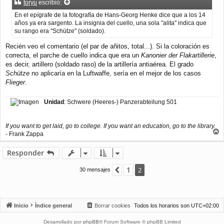
toryu
escribió:
s
a
En el epígrafe de la fotografía de Hans-Georg Henke dice que a los 14
j
años ya era sargento. La insignia del cuello, una sola "alita" indica que
e
su rango era "Schütze" (soldado).
Recién veo el comentario (el par de añitos, total...). Si la coloración es
correcta, el parche de cuello indica que era un
Kanonier der Flakartillerie
,
es decir, artillero (soldado raso) de la artillería antiaérea. El grado
Schütze
no aplicaría en la Luftwaffe, sería en el mejor de los casos
Flieger
.
Unidad
: Schwere (Heeres-) Panzerabteilung 501
If you want to get laid, go to college. If you want an education, go to the library.
- Frank Zappa
r
r
Responder
i
b
1
Anterior
2
30 mensajes
a
Inicio
Índice general
Borrar cookies
Todos los horarios son
UTC+02:00
Desarrollado por
phpBB
® Forum Software © phpBB Limited