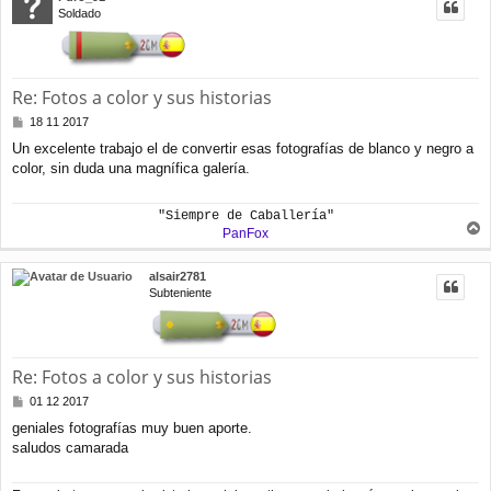
i
Soldado
b
a
Re: Fotos a color y sus historias
M
18 11 2017
e
Un excelente trabajo el de convertir esas fotografías de blanco y negro a
n
color, sin duda una magnífica galería.
s
a
j
"Siempre de Caballería"
e
PanFox
r
r
alsair2781
i
Subteniente
b
a
Re: Fotos a color y sus historias
M
01 12 2017
e
geniales fotografías muy buen aporte.
n
saludos camarada
s
a
j