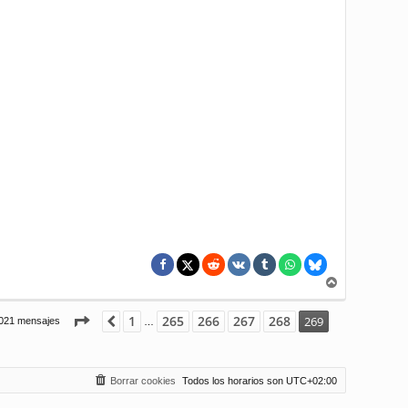
A
r
r
Página
269
de
269
1
265
266
267
268
Anterior
269
021 mensajes
…
i
b
a
Borrar cookies
Todos los horarios son
UTC+02:00