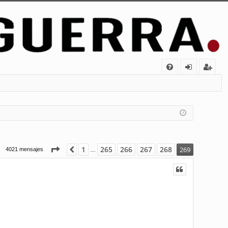
FA
de
eg
Q
nt
ist
ifi
ra
ca
rs
rs
e
Página
269
de
269
1
265
266
267
268
Anterior
269
4021 mensajes
…
e