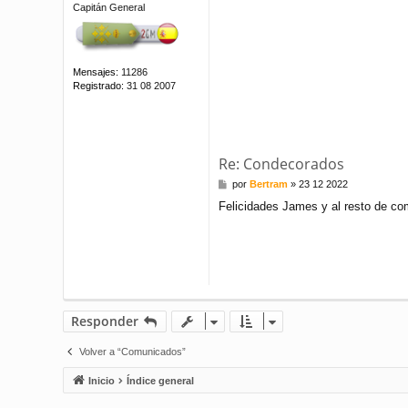
Capitán General
Mensajes:
11286
Registrado:
31 08 2007
Re: Condecorados
M
por
Bertram
»
23 12 2022
e
Felicidades James y al resto de c
n
s
a
j
e
Responder
Volver a “Comunicados”
Inicio
Índice general