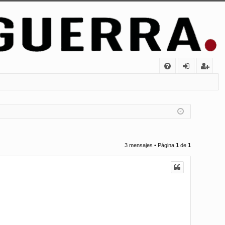
FA
de
eg
Q
nt
ist
ifi
ra
ca
rs
rs
e
3 mensajes • Página
1
de
1
e