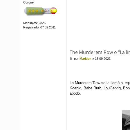
Coronel
Mensajes:
2826
Registrado:
07 02 2011
The Murderers Row o "La li
M
por
Marklen
»
16 09 2021
e
n
s
a
j
La Murderers´Row se le llamó al eq
e
Koenig, Babe Ruth, LouGehrig, Bob 
apodo.