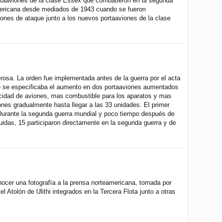
rtaaviones de la clase Essex que combatieron en la segunda
eamericana desde mediados de 1943 cuando se fueron
iones de ataque junto a los nuevos portaaviones de la clase
osa. La orden fue implementada antes de la guerra por el acta
e se especificaba el aumento en dos portaaviones aumentados
cidad de aviones, mas combustible para los aparatos y mas
ones gradualmente hasta llegar a las 33 unidades. El primer
 Durante la segunda guerra mundial y poco tiempo después de
uidas, 15 participaron directamente en la segunda guerra y de
nocer una fotografía a la prensa norteamericana, tomada por
Atolón de Ulithi integrados en la Tercera Flota junto a otras