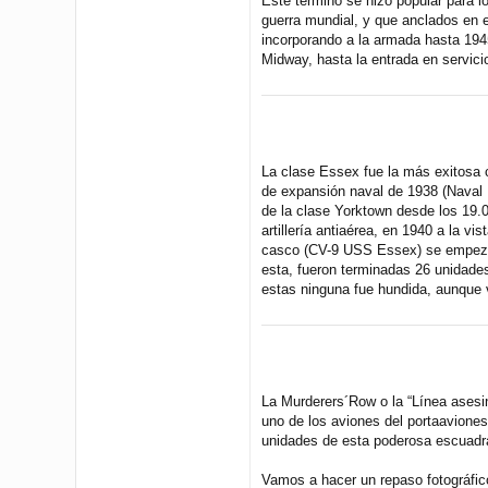
Este termino se hizo popular para 
guerra mundial, y que anclados en e
incorporando a la armada hasta 1945
Midway, hasta la entrada en servici
La clase Essex fue la más exitosa 
de expansión naval de 1938 (Naval
de la clase Yorktown desde los 19.
artillería antiaérea, en 1940 a la 
casco (CV-9 USS Essex) se empezó a
esta, fueron terminadas 26 unidades
estas ninguna fue hundida, aunque 
La Murderers´Row o la “Línea asesin
uno de los aviones del portaaviones
unidades de esta poderosa escuadra
Vamos a hacer un repaso fotográfic