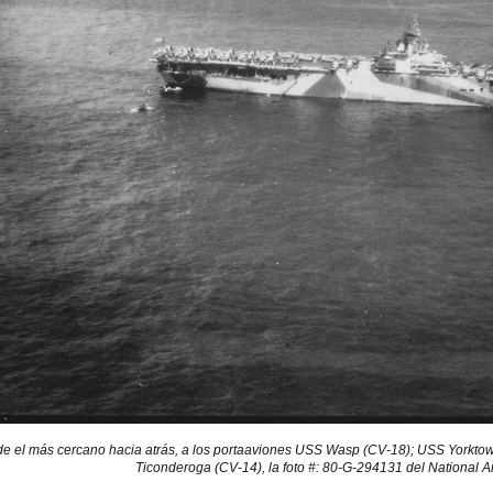
sde el más cercano hacia atrás, a los portaaviones USS Wasp (CV-18); USS Yorkt
Ticonderoga (CV-14), la foto #: 80-G-294131 del National A