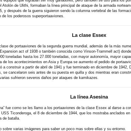
los equipos que lograban ser muy ganadores, pero también se uso para los po
l Atolón de Ulithi, formaban la línea principal de ataque de la armada nort
, y después de la guerra siguieron sendo la columna vertebral de las formac
o de los poderosos superportaaviones.
La clase Essex
clase de portaaviones de la segunda guerra mundial, además de la más numer
 Expansion act of 1938 o también conocida como Vinson-Trammell act) dond
000 toneladas hasta los 27.000 toneladas, con mayor autonomía, mayor capa
vista de los acontecimientos en Asia y Europa se aumento el pedido de portaavi
 construir a partir de abril de 1941 y fue terminado en diciembre de 1942,
, se cancelaron seis antes de su puesta en quilla y dos mientras eran constr
varias sufrieron severos daños por ataques de kamikazes.
La línea Asesina
a” fue como se les llamo a los portaaviones de la clase Essex al darse a co
 USS Ticonderoga, el 8 de diciembre de 1944, que los mostraba anclados en el 
 de batalla.
o sobre varias imágenes para saber un poco mas sobre ellas y su entorno.