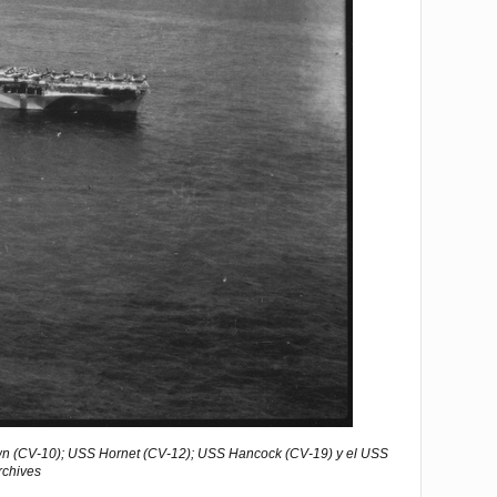
own (CV-10); USS Hornet (CV-12); USS Hancock (CV-19) y el USS
rchives