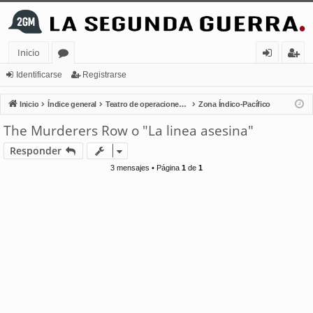
Inicio
or
de
eg
Identificarse
Registrarse
os
nt
ist
Inicio
Índice general
Teatro de operaciones navales
Zona Índico-Pacífico
ifi
ra
The Murderers Row o "La linea asesina"
ca
rs
Responder
rs
e
3 mensajes • Página
1
de
1
e