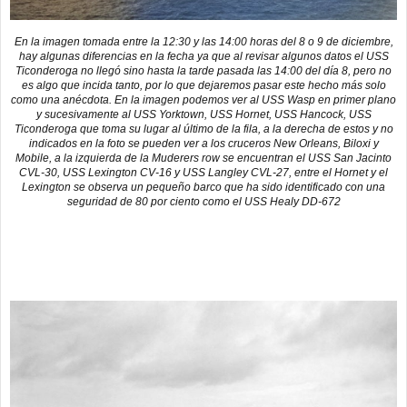
En la imagen tomada entre la 12:30 y las 14:00 horas del 8 o 9 de diciembre,
hay algunas diferencias en la fecha ya que al revisar algunos datos el USS
Ticonderoga no llegó sino hasta la tarde pasada las 14:00 del día 8, pero no
es algo que incida tanto, por lo que dejaremos pasar este hecho más solo
como una anécdota. En la imagen podemos ver al USS Wasp en primer plano
y sucesivamente al USS Yorktown, USS Hornet, USS Hancock, USS
Ticonderoga que toma su lugar al último de la fila, a la derecha de estos y no
indicados en la foto se pueden ver a los cruceros New Orleans, Biloxi y
Mobile, a la izquierda de la Muderers row se encuentran el USS San Jacinto
CVL-30, USS Lexington CV-16 y USS Langley CVL-27, entre el Hornet y el
Lexington se observa un pequeño barco que ha sido identificado con una
seguridad de 80 por ciento como el USS Healy DD-672