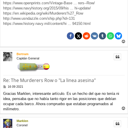
https://www.openprints.com/Vintage-Base ... rers--Row/
https://www.navyhistory.org/2015/09/his ... hi-update/
https://en.wikipedia.org/wiki/Murderers%27_Row
http://www.usndazzle.com/ship.php?id=131
https://www.history.navy.mil/content/hi ... 94150.html
r
r
Bertram
i
Capitán General
b
a
Re: The Murderers Row o "La linea asesina"
M
16 09 2021
e
Gracias Marklen, interesante artículo. Es un hecho del que no tenía ni
n
idea, pensaba que no había tanto rigor en las posiciones que debían
s
a
ocupar cada barco. Ahora compruebo que estaban programados al
j
milímetro.
e
r
r
Marklen
i
Coronel
b