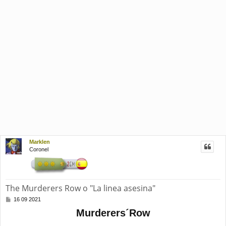
Marklen
Coronel
The Murderers Row o "La linea asesina"
M
16 09 2021
e
Murderers´Row
n
s