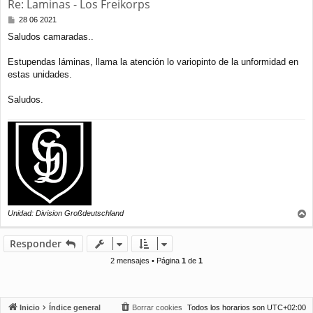
Re: Laminas - Los Freikorps
M
28 06 2021
e
Saludos camaradas..
n
s
a
Estupendas láminas, llama la atención lo variopinto de la unformidad en
j
estas unidades.
e
Saludos.
Unidad: Division Großdeutschland
r
r
Responder
i
b
2 mensajes • Página
1
de
1
a
Inicio
Índice general
Borrar cookies
Todos los horarios son
UTC+02:00