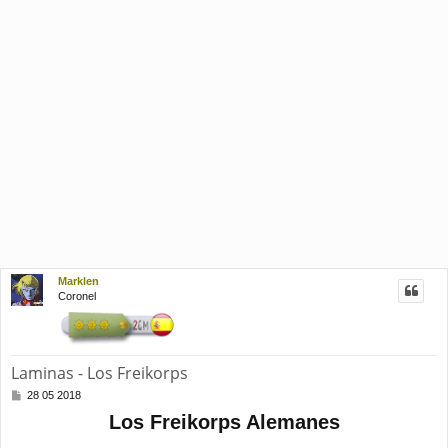
Marklen
Coronel
Laminas - Los Freikorps
M
28 05 2018
e
Los Freikorps Alemanes
n
s