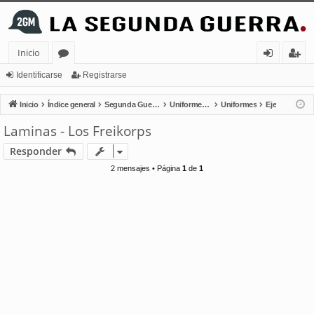
Inicio
or
de
eg
Identificarse
Registrarse
os
nt
ist
Inicio
Índice general
Segunda Guerra Mundial
Uniformes - Condecoraciones - Regalia
Uniformes
Eje
ifi
ra
Laminas - Los Freikorps
ca
rs
Responder
rs
e
2 mensajes • Página
1
de
1
e