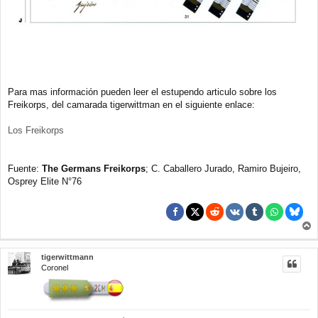
Para mas información pueden leer el estupendo articulo sobre los
Freikorps, del camarada tigerwittman en el siguiente enlace:
Los Freikorps
Fuente:
The Germans Freikorps
; C. Caballero Jurado, Ramiro Bujeiro,
Osprey Elite N°76
r
r
tigerwittmann
i
Coronel
b
a