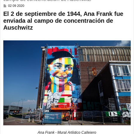
M
02 09 2020
e
El 2 de septiembre de 1944, Ana Frank fue
n
s
enviada al campo de concentración de
a
Auschwitz
j
e
Ana Frank - Mural Artístico Callejero