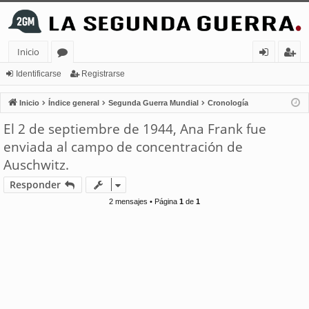
Inicio
or
de
eg
Identificarse
Registrarse
os
nt
ist
Inicio
Índice general
Segunda Guerra Mundial
Cronología
ifi
ra
El 2 de septiembre de 1944, Ana Frank fue
ca
rs
enviada al campo de concentración de
rs
e
Auschwitz.
e
Responder
2 mensajes • Página
1
de
1