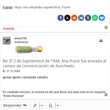
Fuente
:
https://es.wikipedia.org/wiki/Ana_Frank
Amelletti
r
r
alsair2781
i
Subteniente
b
a
Re: El 2 de Septiembre de 1944, Ana Frank fue enviada al
campo de concentración de Auschwitz.
M
27 11 2020
e
genial aporte camarada saludos
n
s
a
j
En combate cercano, la victoria es del que tiene una bala más en el cargador.
e
"Erwin Rommel"
r
r
Responder
i