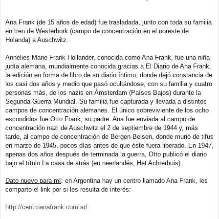
Ana Frank (de 15 años de edad) fue trasladada, junto con toda su familia
en tren de Westerbork (campo de concentración en el noreste de
Holanda) a Auschwitz.
Annelies Marie Frank Hollander, conocida como Ana Frank, fue una niña
judía alemana, mundialmente conocida gracias a El Diario de Ana Frank,
la edición en forma de libro de su diario íntimo, donde dejó constancia de
los casi dos años y medio que pasó ocultándose, con su familia y cuatro
personas más, de los nazis en Ámsterdam (Países Bajos) durante la
Segunda Guerra Mundial. Su familia fue capturada y llevada a distintos
campos de concentración alemanes. El único sobreviviente de los ocho
escondidos fue Otto Frank, su padre. Ana fue enviada al campo de
concentración nazi de Auschwitz el 2 de septiembre de 1944 y, más
tarde, al campo de concentración de Bergen-Belsen, donde murió de tifus
en marzo de 1945, pocos días antes de que éste fuera liberado. En 1947,
apenas dos años después de terminada la guerra, Otto publicó el diario
bajo el título La casa de atrás (en neerlandés, Het Achterhuis).
Dato nuevo para mí
: en Argentina hay un centro llamado Ana Frank, les
comparto el link por si les resulta de interés:
http://centroanafrank.com.ar/