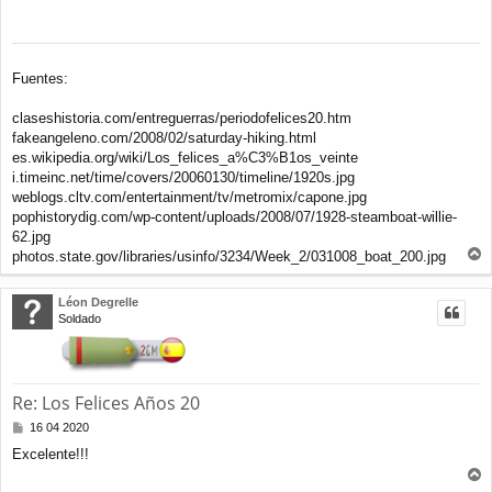
Fuentes:
claseshistoria.com/entreguerras/periodofelices20.htm
fakeangeleno.com/2008/02/saturday-hiking.html
es.wikipedia.org/wiki/Los_felices_a%C3%B1os_veinte
i.timeinc.net/time/covers/20060130/timeline/1920s.jpg
weblogs.cltv.com/entertainment/tv/metromix/capone.jpg
pophistorydig.com/wp-content/uploads/2008/07/1928-steamboat-willie-
62.jpg
photos.state.gov/libraries/usinfo/3234/Week_2/031008_boat_200.jpg
r
r
Léon Degrelle
i
Soldado
b
a
Re: Los Felices Años 20
M
16 04 2020
e
Excelente!!!
n
s