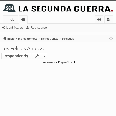
Inicio
or
de
eg
Identificarse
Registrarse
os
nt
ist
Inicio
Índice general
Entreguerras
Sociedad
ifi
ra
Los Felices Años 20
ca
rs
Responder
rs
e
8 mensajes • Página
1
de
1
e