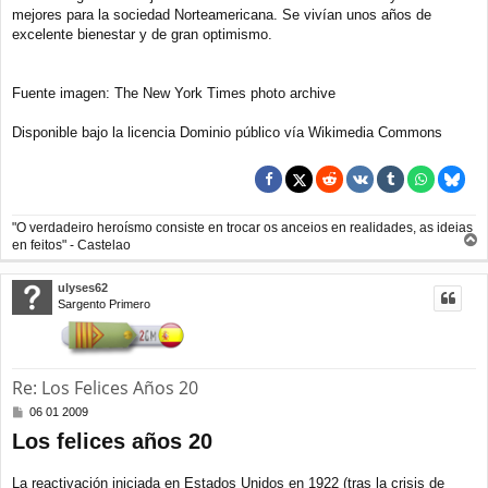
mejores para la sociedad Norteamericana. Se vivían unos años de
excelente bienestar y de gran optimismo.
Fuente imagen: The New York Times photo archive
Disponible bajo la licencia Dominio público vía Wikimedia Commons
"O verdadeiro heroísmo consiste en trocar os anceios en realidades, as ideias
en feitos" - Castelao
r
r
ulyses62
i
Sargento Primero
b
a
Re: Los Felices Años 20
M
06 01 2009
e
Los felices años 20
n
s
a
La reactivación iniciada en Estados Unidos en 1922 (tras la crisis de