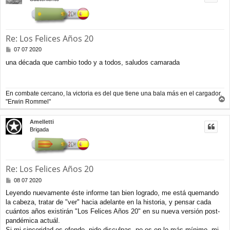
b
a
Re: Los Felices Años 20
M
07 07 2020
e
una década que cambio todo y a todos, saludos camarada
n
s
a
j
En combate cercano, la victoria es del que tiene una bala más en el cargador.
e
"Erwin Rommel"
r
r
Amelletti
i
Brigada
b
a
Re: Los Felices Años 20
M
08 07 2020
e
Leyendo nuevamente éste informe tan bien logrado, me está quemando
n
la cabeza, tratar de "ver" hacia adelante en la historia, y pensar cada
s
a
cuántos años existirán "Los Felices Años 20" en su nueva versión post-
j
pandémica actuál.
e
Si mi sinceridad os ofende, pido disculpas, no es en lo más mínimo, mi