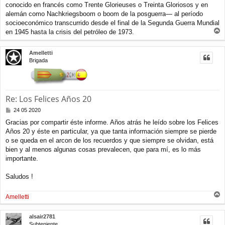
conocido en francés como Trente Glorieuses o Treinta Gloriosos y en
s
a
alemán como Nachkriegsboom o boom de la posguerra— al período
j
socioeconómico transcurrido desde el final de la Segunda Guerra Mundial
e
en 1945 hasta la crisis del petróleo de 1973.
r
r
Amelletti
i
Brigada
b
a
Re: Los Felices Años 20
M
24 05 2020
e
Gracias por compartir éste informe. Años atrás he leído sobre los Felices
n
Años 20 y éste en particular, ya que tanta información siempre se pierde
s
a
o se queda en el arcon de los recuerdos y que siempre se olvidan, está
j
bien y al menos algunas cosas prevalecen, que para mí, es lo más
e
importante.
Saludos !
Amelletti
r
r
alsair2781
i
Subteniente