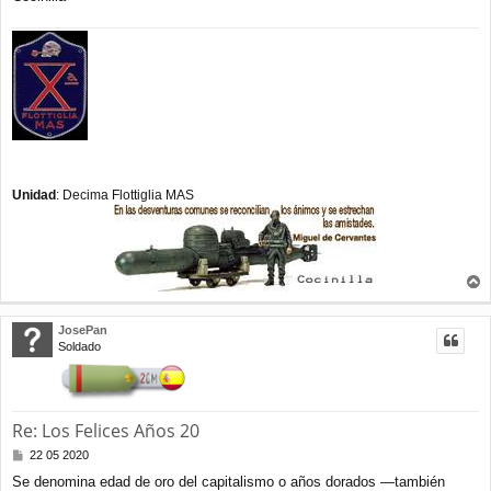
Unidad
: Decima Flottiglia MAS
r
r
JosePan
i
Soldado
b
a
Re: Los Felices Años 20
M
22 05 2020
e
Se denomina edad de oro del capitalismo o años dorados —también
n