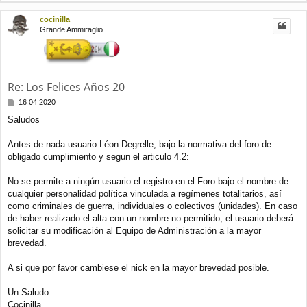
r
a
j
r
cocinilla
e
i
Grande Ammiraglio
b
a
Re: Los Felices Años 20
M
16 04 2020
e
Saludos
n
s
a
Antes de nada usuario Léon Degrelle, bajo la normativa del foro de
j
obligado cumplimiento y segun el articulo 4.2:
e
No se permite a ningún usuario el registro en el Foro bajo el nombre de
cualquier personalidad política vinculada a regímenes totalitarios, así
como criminales de guerra, individuales o colectivos (unidades). En caso
de haber realizado el alta con un nombre no permitido, el usuario deberá
solicitar su modificación al Equipo de Administración a la mayor
brevedad.
A si que por favor cambiese el nick en la mayor brevedad posible.
Un Saludo
Cocinilla