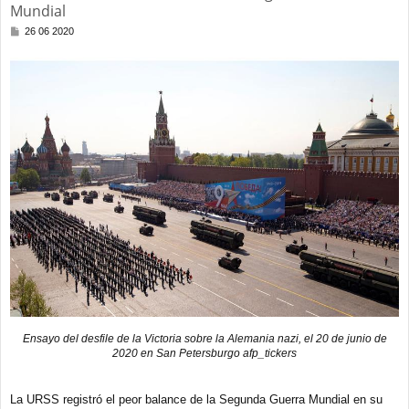
Mundial
M
26 06 2020
e
n
s
a
j
e
Ensayo del desfile de la Victoria sobre la Alemania nazi, el 20 de junio de
2020 en San Petersburgo afp_tickers
La URSS registró el peor balance de la Segunda Guerra Mundial en su