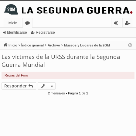
Inicio
or
de
eg
Identificarse
Registrarse
os
nt
ist
Inicio
Índice general
Archivo
Museos y Lugares de la 2GM
ifi
ra
Las víctimas de la URSS durante la Segunda
ca
rs
Guerra Mundial
rs
e
Reglas del Foro
e
Responder
2 mensajes • Página
1
de
1