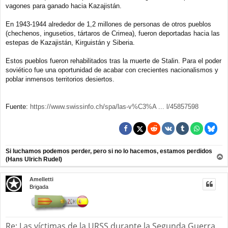
vagones para ganado hacia Kazajistán.
En 1943-1944 alrededor de 1,2 millones de personas de otros pueblos
(chechenos, ingusetios, tártaros de Crimea), fueron deportadas hacia las
estepas de Kazajistán, Kirguistán y Siberia.
Estos pueblos fueron rehabilitados tras la muerte de Stalin. Para el poder
soviético fue una oportunidad de acabar con crecientes nacionalismos y
poblar inmensos territorios desiertos.
Fuente:
https://www.swissinfo.ch/spa/las-v%C3%A ... l/45857598
Si luchamos podemos perder, pero si no lo hacemos, estamos perdidos
(Hans Ulrich Rudel)
r
r
Amelletti
i
Brigada
b
a
Re: Las víctimas de la URSS durante la Segunda Guerra