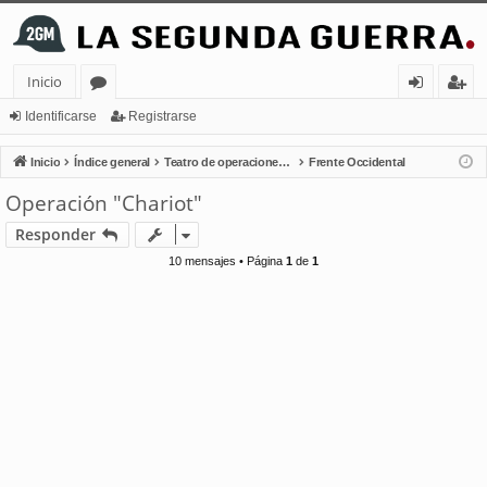
Inicio
or
de
eg
Identificarse
Registrarse
os
nt
ist
Inicio
Índice general
Teatro de operaciones terrestres
Frente Occidental
ifi
ra
Operación "Chariot"
ca
rs
Responder
rs
e
10 mensajes • Página
1
de
1
e