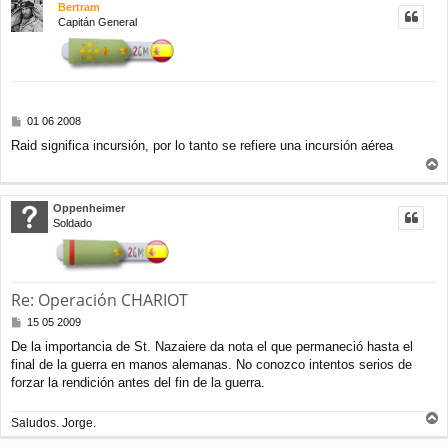
Bertram
i
Capitán General
b
a
M
01 06 2008
e
Raid significa incursión, por lo tanto se refiere una incursión aérea
n
s
r
a
j
r
Oppenheimer
e
i
Soldado
b
a
Re: Operación CHARIOT
M
15 05 2009
e
De la importancia de St. Nazaiere da nota el que permaneció hasta el
n
final de la guerra en manos alemanas. No conozco intentos serios de
s
a
forzar la rendición antes del fin de la guerra.
j
e
Saludos. Jorge.
r