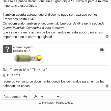
De eso se puede deducir que sin su gran dique St. Nazaire perdía mucha
importancia estratégica.
También querría agregar que el dique no pudo ser reparado por los
Franceses hasta 1947.
Os recomiendo también el documental:
Cuerpos de élite de la segunda
guerra Mundial: Comandos a vida o muerte
que se centra en la acción de los comandos es esta acción, no en su
importancia en la estrategia global.
r
r
antonio aguirre
i
Soldado de 1ª
b
a
Re: Operación "Chariot"
M
11 12 2019
e
recuerdo ver visto un documental donde los comandos para huir de hai
n
saltaban las casas
s
r
a
j
r
Responder
e
i
b
10 mensajes • Página
1
de
1
a