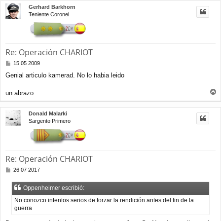
r
Gerhard Barkhorn
i
Teniente Coronel
b
a
Re: Operación CHARIOT
M
15 05 2009
e
Genial articulo kamerad. No lo habia leido
n
s
a
un abrazo
r
j
e
r
Donald Malarki
i
Sargento Primero
b
a
Re: Operación CHARIOT
M
26 07 2017
e
n
Oppenheimer escribió:
s
a
No conozco intentos serios de forzar la rendición antes del fin de la
j
guerra
e