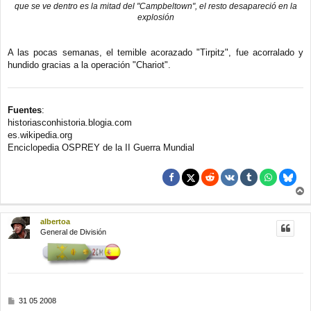
que se ve dentro es la mitad del "Campbeltown", el resto desapareció en la
explosión
A las pocas semanas, el temible acorazado "Tirpitz", fue acorralado y
hundido gracias a la operación "Chariot".
Fuentes
:
historiasconhistoria.blogia.com
es.wikipedia.org
Enciclopedia OSPREY de la II Guerra Mundial
r
r
albertoa
i
General de División
b
a
M
31 05 2008
e