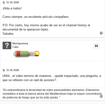
M
31 05 2008
e
¡Hola a todos!
n
s
a
Como siempre, un excelente artículo compañero.
j
e
P.D: Por cierto, hoy mismo acabo de ver en el channel history el
documental de la operacion tirpitz.
Saludos
r
r
Montgomery
i
Cabo
b
a
M
31 05 2008
e
Uhhh...el video termino de matarme....quede impactado..una pregunta..a
n
que se refieren con un raid de aviones?..
s
a
j
“Es extraordinaria la tenacidad de estos paracaidistas alemanes. Estuvieron
e
sometidos a toda la fuerza aérea del Mediterráneo bajo la mayor concentracin
de potencia de fuego que se ha visto jamás. "
r
r