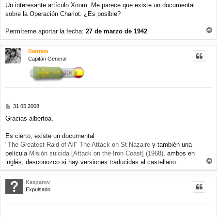
Un interesante artículo Xoom. Me parece que existe un documental
n
sobre la Operación Chariot. ¿Es posible?
s
a
j
Permíteme aportar la fecha:
27 de marzo de 1942
e
r
r
Bertram
i
Capitán General
b
a
M
31 05 2008
e
Gracias albertoa,
n
s
a
Es cierto, existe un documental
j
"The Greatest Raid of All" The Attack on St Nazaire
y también una
e
película
Misión suicida [Attack on the Iron Coast] (1968)
, ambos en
inglés, desconozco si hay versiones traducidas al castellano.
r
r
Kasparov
i
Expulsado
b
a