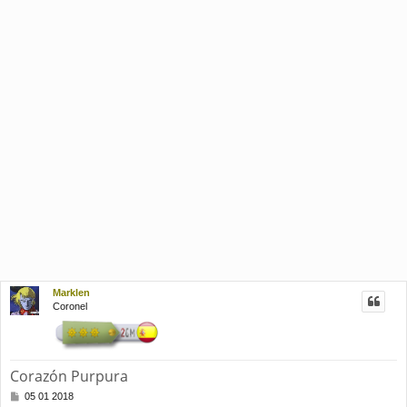
Marklen
Coronel
Corazón Purpura
M
05 01 2018