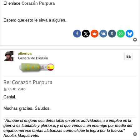
El enlace
Corazón Purpura
Espero que esto le sirva a alguien.
r
r
albertoa
i
General de División
b
a
Re: Corazón Purpura
M
05 01 2018
e
Genial.
n
s
a
Muchas gracias. Saludos.
j
e
"Aunque el engaño sea detestable en otras actividades, su empleo en la
guerra es laudable y glorioso, y el que vence a un enemigo por medio del
engaño merece tantas alabanzas como el que lo logra por la fuerza."
Nicolás Maquiavelo.
r