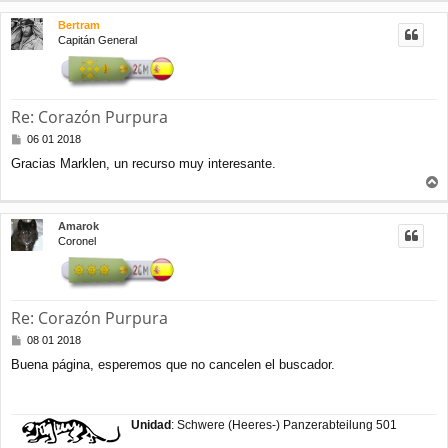
r
Bertram
i
Capitán General
b
a
Re: Corazón Purpura
M
06 01 2018
e
Gracias Marklen, un recurso muy interesante.
n
s
r
a
j
r
Amarok
e
i
Coronel
b
a
Re: Corazón Purpura
M
08 01 2018
e
Buena página, esperemos que no cancelen el buscador.
n
s
a
j
Unidad
: Schwere (Heeres-) Panzerabteilung 501
e