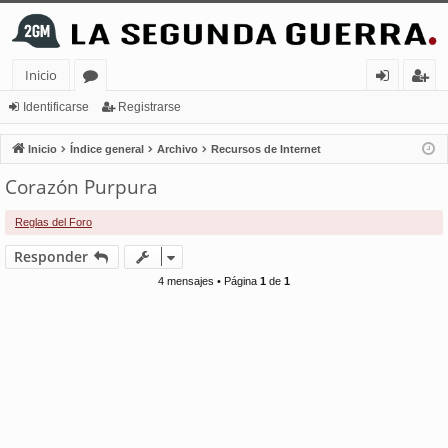
Inicio
or
de
eg
Identificarse
Registrarse
os
nt
ist
Inicio
Índice general
Archivo
Recursos de Internet
ifi
ra
Corazón Purpura
ca
rs
Reglas del Foro
rs
e
Responder
e
4 mensajes • Página
1
de
1