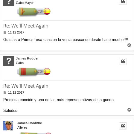
Cabo Mayor
b
a
Re: We'll Meet Again
M
11 12 2017
e
Gracias a Primus! esa cancion la venia buscando desde hace mucho!!!!
n
s
r
a
j
r
James Rudder
e
i
Cabo
b
a
Re: We'll Meet Again
M
11 12 2017
e
Preciosa canción y una de las más representativas de la guerra.
n
s
a
Saludos.
r
j
e
r
James Doolittle
i
Alférez
b
a