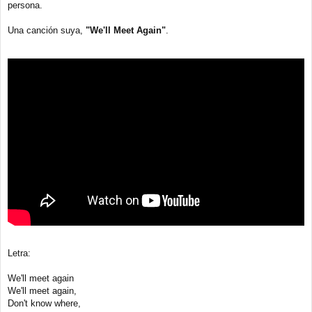
a
persona.
j
e
Una canción suya,
"We'll Meet Again"
.
Letra:
We'll meet again
We'll meet again,
Don't know where,