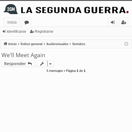
Inicio
or
de
eg
Identificarse
Registrarse
os
nt
ist
Inicio
Índice general
Audiovisuales
Sonidos
ifi
ra
We'll Meet Again
ca
rs
Responder
rs
e
5 mensajes • Página
1
de
1
e