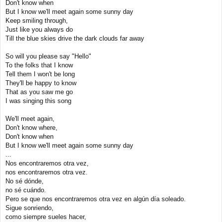
Don't know when
But I know we'll meet again some sunny day
Keep smiling through,
Just like you always do
Till the blue skies drive the dark clouds far away
So will you please say "Hello"
To the folks that I know
Tell them I won't be long
They'll be happy to know
That as you saw me go
I was singing this song
We'll meet again,
Don't know where,
Don't know when
But I know we'll meet again some sunny day
...
Nos encontraremos otra vez,
nos encontraremos otra vez.
No sé dónde,
no sé cuándo.
Pero se que nos encontraremos otra vez en algún día soleado.
Sigue sonriendo,
como siempre sueles hacer,