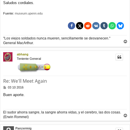
Saludos cordiales.
Fuente:
museum.upenn.edu
"Los viejos soldados nunca mueren, sencillamente se desvanecen."
General MacArthur.
r
r
abhang
i
Teniente General
b
a
Re: We'll Meet Again
M
03 10 2016
e
Buen aporte.
n
s
a
j
El sudor ahorra sangre, la sangre ahorra vidas, y el cerebro, las dos cosas.
e
(Erwin Rommel)
r
r
Panzermig
i