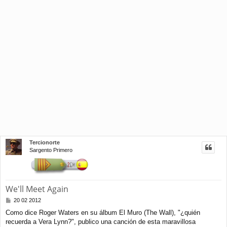
Tercionorte
Sargento Primero
We'll Meet Again
M
20 02 2012
e
Como dice Roger Waters en su álbum El Muro (The Wall), "¿quién
n
recuerda a Vera Lynn?", publico una canción de esta maravillosa
s