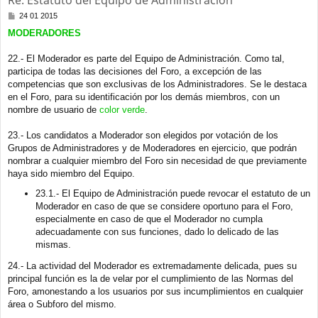
Re: Estatuto del Equipo de Administración
M
24 01 2015
e
MODERADORES
n
s
a
22.- El Moderador es parte del Equipo de Administración. Como tal,
j
participa de todas las decisiones del Foro, a excepción de las
e
competencias que son exclusivas de los Administradores. Se le destaca
en el Foro, para su identificación por los demás miembros, con un
nombre de usuario de
color verde
.
23.- Los candidatos a Moderador son elegidos por votación de los
Grupos de Administradores y de Moderadores en ejercicio, que podrán
nombrar a cualquier miembro del Foro sin necesidad de que previamente
haya sido miembro del Equipo.
23.1.- El Equipo de Administración puede revocar el estatuto de un
Moderador en caso de que se considere oportuno para el Foro,
especialmente en caso de que el Moderador no cumpla
adecuadamente con sus funciones, dado lo delicado de las
mismas.
24.- La actividad del Moderador es extremadamente delicada, pues su
principal función es la de velar por el cumplimiento de las Normas del
Foro, amonestando a los usuarios por sus incumplimientos en cualquier
área o Subforo del mismo.