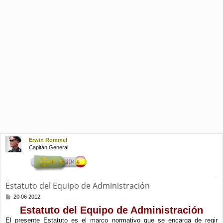
Erwin Rommel
Capitán General
Estatuto del Equipo de Administración
M
20 06 2012
e
Estatuto del Equipo de Administración
n
s
El presente Estatuto es el marco normativo que se encarga de regir