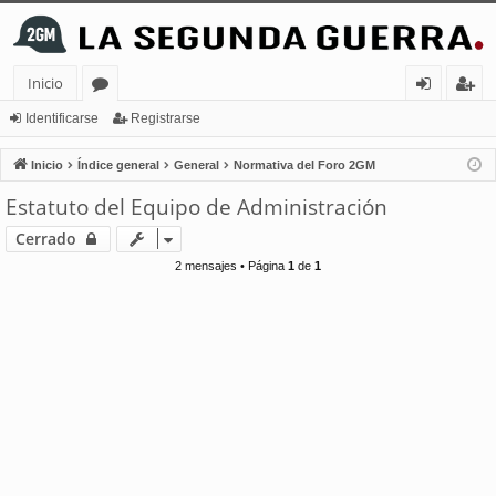
Inicio
or
de
eg
Identificarse
Registrarse
os
nt
ist
Inicio
Índice general
General
Normativa del Foro 2GM
ifi
ra
Estatuto del Equipo de Administración
ca
rs
Cerrado
rs
e
2 mensajes • Página
1
de
1
e