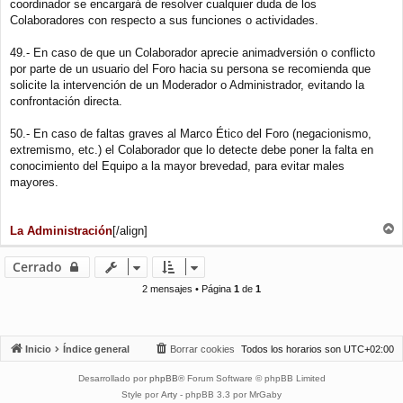
coordinador se encargará de resolver cualquier duda de los
Colaboradores con respecto a sus funciones o actividades.
49.- En caso de que un Colaborador aprecie animadversión o conflicto
por parte de un usuario del Foro hacia su persona se recomienda que
solicite la intervención de un Moderador o Administrador, evitando la
confrontación directa.
50.- En caso de faltas graves al Marco Ético del Foro (negacionismo,
extremismo, etc.) el Colaborador que lo detecte debe poner la falta en
conocimiento del Equipo a la mayor brevedad, para evitar males
mayores.
La Administración
[/align]
r
r
Cerrado
i
b
2 mensajes • Página
1
de
1
a
Inicio
Índice general
Borrar cookies
Todos los horarios son
UTC+02:00
Desarrollado por
phpBB
® Forum Software © phpBB Limited
Style por
Arty
- phpBB 3.3 por MrGaby