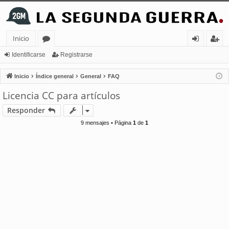
Inicio
or
de
eg
Identificarse
Registrarse
os
nt
ist
Inicio
Índice general
General
FAQ
ifi
ra
Licencia CC para artículos
ca
rs
Responder
rs
e
9 mensajes • Página
1
de
1
e