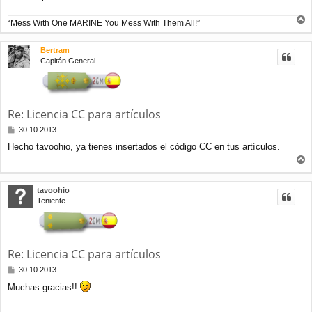
“Mess With One MARINE You Mess With Them All!”
r
r
Bertram
i
Capitán General
b
a
Re: Licencia CC para artículos
M
30 10 2013
e
Hecho tavoohio, ya tienes insertados el código CC en tus artículos.
n
s
r
a
j
r
tavoohio
e
i
Teniente
b
a
Re: Licencia CC para artículos
M
30 10 2013
e
Muchas gracias!!
n
s
a