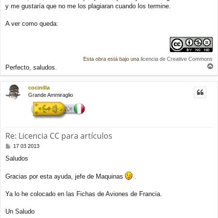
y me gustaría que no me los plagiaran cuando los termine.
s
a
j
A ver como queda:
e
Esta obra está bajo una
licencia de Creative Commons
Perfecto, saludos.
r
r
cocinilla
i
Grande Ammiraglio
b
a
Re: Licencia CC para artículos
M
17 03 2013
e
Saludos
n
s
a
Gracias por esta ayuda, jefe de Maquinas
.
j
e
Ya lo he colocado en las Fichas de Aviones de Francia.
Un Saludo