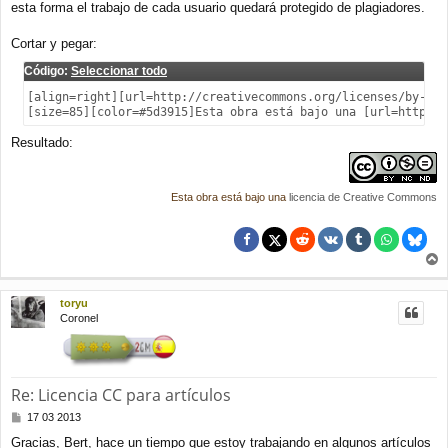
a
esta forma el trabajo de cada usuario quedará protegido de plagiadores.
j
e
Cortar y pegar:
Código:
Seleccionar todo
[align=right][url=http://creativecommons.org/licenses/by-nc-
[size=85][color=#5d3915]Esta obra está bajo una [url=http://
Resultado:
Esta obra está bajo una
licencia de Creative Commons
r
r
toryu
i
Coronel
b
a
Re: Licencia CC para artículos
M
17 03 2013
e
Gracias, Bert, hace un tiempo que estoy trabajando en algunos artículos
n