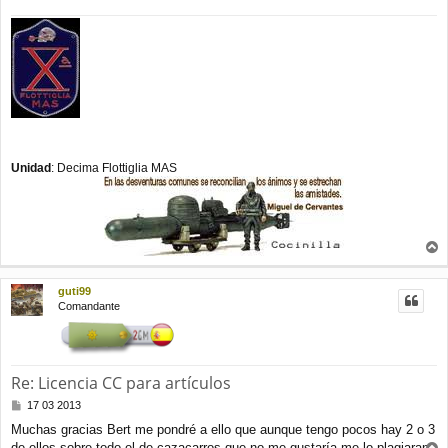
Unidad
: Decima Flottiglia MAS
r
r
guti99
i
Comandante
b
a
Re: Licencia CC para artículos
M
17 03 2013
e
Muchas gracias Bert me pondré a ello que aunque tengo pocos hay 2 o 3
n
de ellos sobre todo el de cazacarros que no me gustaría me lo plagiaran.