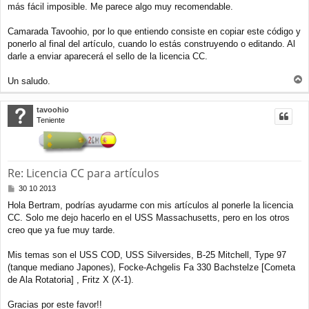
a
más fácil imposible. Me parece algo muy recomendable.
j
e
Camarada Tavoohio, por lo que entiendo consiste en copiar este código y
ponerlo al final del artículo, cuando lo estás construyendo o editando. Al
darle a enviar aparecerá el sello de la licencia CC.
Un saludo.
r
r
tavoohio
i
Teniente
b
a
Re: Licencia CC para artículos
M
30 10 2013
e
Hola Bertram, podrías ayudarme con mis artículos al ponerle la licencia
n
CC. Solo me dejo hacerlo en el USS Massachusetts, pero en los otros
s
a
creo que ya fue muy tarde.
j
e
Mis temas son el USS COD, USS Silversides, B-25 Mitchell, Type 97
(tanque mediano Japones), Focke-Achgelis Fa 330 Bachstelze [Cometa
de Ala Rotatoria] , Fritz X (X-1).
Gracias por este favor!!