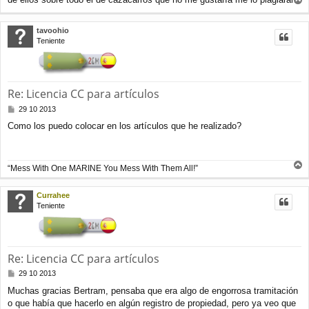
s
r
a
j
r
tavoohio
e
i
Teniente
b
a
Re: Licencia CC para artículos
M
29 10 2013
e
Como los puedo colocar en los artículos que he realizado?
n
s
a
j
“Mess With One MARINE You Mess With Them All!”
e
r
r
Currahee
i
Teniente
b
a
Re: Licencia CC para artículos
M
29 10 2013
e
Muchas gracias Bertram, pensaba que era algo de engorrosa tramitación
n
o que había que hacerlo en algún registro de propiedad, pero ya veo que
s