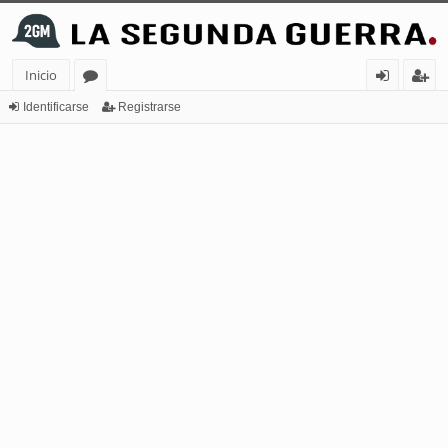
Inicio
or
de
eg
Identificarse
Registrarse
os
nt
ist
ifi
ra
ca
rs
rs
e
e