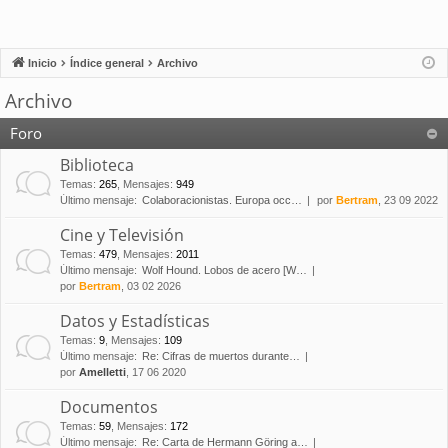
Inicio
Índice general
Archivo
Archivo
Foro
Biblioteca
Temas
:
265
,
Mensajes
:
949
Último mensaje:
Colaboracionistas. Europa occ…
por
Bertram
, 23 09 2022
Cine y Televisión
Temas
:
479
,
Mensajes
:
2011
Último mensaje:
Wolf Hound. Lobos de acero [W…
por
Bertram
, 03 02 2026
Datos y Estadísticas
Temas
:
9
,
Mensajes
:
109
Último mensaje:
Re: Cifras de muertos durante…
por
Amelletti
, 17 06 2020
Documentos
Temas
:
59
,
Mensajes
:
172
Último mensaje:
Re: Carta de Hermann Göring a…