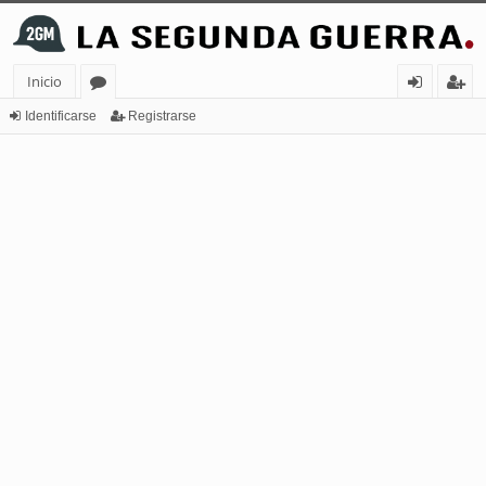
Inicio
or
de
eg
Identificarse
Registrarse
os
nt
ist
ifi
ra
ca
rs
rs
e
e