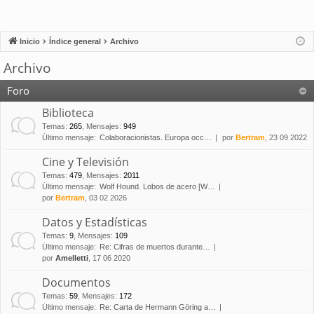
Inicio
Índice general
Archivo
Archivo
Foro
Biblioteca
Temas
:
265
,
Mensajes
:
949
Último mensaje:
Colaboracionistas. Europa occ…
por
Bertram
, 23 09 2022
Cine y Televisión
Temas
:
479
,
Mensajes
:
2011
Último mensaje:
Wolf Hound. Lobos de acero [W…
por
Bertram
, 03 02 2026
Datos y Estadísticas
Temas
:
9
,
Mensajes
:
109
Último mensaje:
Re: Cifras de muertos durante…
por
Amelletti
, 17 06 2020
Documentos
Temas
:
59
,
Mensajes
:
172
Último mensaje:
Re: Carta de Hermann Göring a…