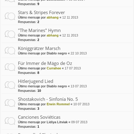
Respuestas:
9
Stars & Stripes Forever
Último mensaje por
abhang
«
12 11 2013
Respuestas:
2
"The Marines" Hymn
Último mensaje por
abhang
«
12 11 2013
Respuestas:
2
Königgrätzer Marsch
Último mensaje por
Diablo negro
«
22 10 2013
Für Immer de Mägo de Oz
Último mensaje por
Currahee
«
17 07 2013
Respuestas:
8
Hitlerjugend Lied
Último mensaje por
Diablo negro
«
13 07 2013
Respuestas:
10
Shostakovich - Sinfonía No. 5
Último mensaje por
Erwin Rommel
«
10 07 2013
Respuestas:
3
Canciones Soviéticas
Último mensaje por
Lidiya Litviak
«
09 07 2013
Respuestas:
1