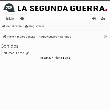
Inicio
or
de
eg
Identificarse
Registrarse
os
nt
ist
Inicio
Índice general
Audiovisuales
Sonidos
ifi
ra
Sonidos
ca
rs
Nuevo Tema
rs
e
45 temas • Página
1
de
1
e