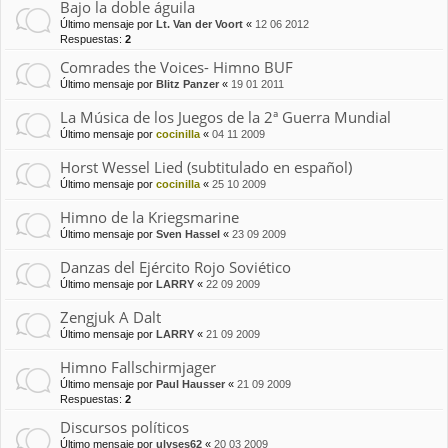
Bajo la doble águila
Último mensaje por
Lt. Van der Voort
«
12 06 2012
Respuestas:
2
Comrades the Voices- Himno BUF
Último mensaje por
Blitz Panzer
«
19 01 2011
La Música de los Juegos de la 2ª Guerra Mundial
Último mensaje por
cocinilla
«
04 11 2009
Horst Wessel Lied (subtitulado en español)
Último mensaje por
cocinilla
«
25 10 2009
Himno de la Kriegsmarine
Último mensaje por
Sven Hassel
«
23 09 2009
Danzas del Ejército Rojo Soviético
Último mensaje por
LARRY
«
22 09 2009
Zengjuk A Dalt
Último mensaje por
LARRY
«
21 09 2009
Himno Fallschirmjager
Último mensaje por
Paul Hausser
«
21 09 2009
Respuestas:
2
Discursos políticos
Último mensaje por
ulyses62
«
20 03 2009