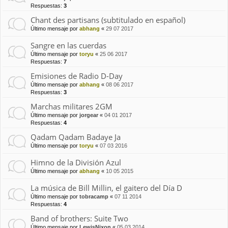
Respuestas:
3
Chant des partisans (subtitulado en español)
Último mensaje por
abhang
«
29 07 2017
Sangre en las cuerdas
Último mensaje por
toryu
«
25 06 2017
Respuestas:
7
Emisiones de Radio D-Day
Último mensaje por
abhang
«
08 06 2017
Respuestas:
3
Marchas militares 2GM
Último mensaje por
jorgear
«
04 01 2017
Respuestas:
4
Qadam Qadam Badaye Ja
Último mensaje por
toryu
«
07 03 2016
Himno de la División Azul
Último mensaje por
abhang
«
10 05 2015
La música de Bill Millin, el gaitero del Día D
Último mensaje por
tobracamp
«
07 11 2014
Respuestas:
4
Band of brothers: Suite Two
Último mensaje por
LewisNixon
«
05 03 2014