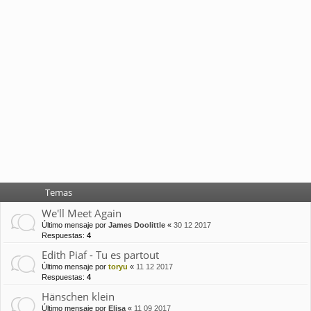
Temas
We'll Meet Again
Último mensaje por
James Doolittle
«
30 12 2017
Respuestas:
4
Edith Piaf - Tu es partout
Último mensaje por
toryu
«
11 12 2017
Respuestas:
4
Hänschen klein
Último mensaje por
Elisa
«
11 09 2017