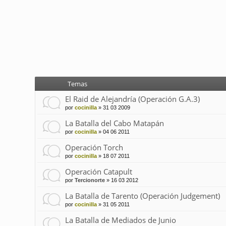
Temas
El Raid de Alejandría (Operación G.A.3)
por
cocinilla
»
31 03 2009
La Batalla del Cabo Matapán
por
cocinilla
»
04 06 2011
Operación Torch
por
cocinilla
»
18 07 2011
Operación Catapult
por
Tercionorte
»
16 03 2012
La Batalla de Tarento (Operación Judgement)
por
cocinilla
»
31 05 2011
La Batalla de Mediados de Junio