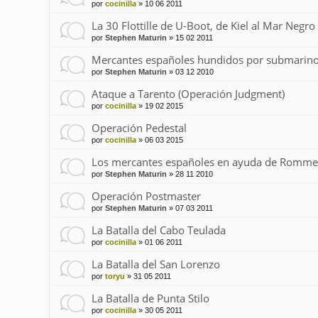
por
cocinilla
»
10 06 2011
La 30 Flottille de U-Boot, de Kiel al Mar Negro
por
Stephen Maturin
»
15 02 2011
Mercantes españoles hundidos por submarino
por
Stephen Maturin
»
03 12 2010
Ataque a Tarento (Operación Judgment)
por
cocinilla
»
19 02 2015
Operación Pedestal
por
cocinilla
»
06 03 2015
Los mercantes españoles en ayuda de Romme
por
Stephen Maturin
»
28 11 2010
Operación Postmaster
por
Stephen Maturin
»
07 03 2011
La Batalla del Cabo Teulada
por
cocinilla
»
01 06 2011
La Batalla del San Lorenzo
por
toryu
»
31 05 2011
La Batalla de Punta Stilo
por
cocinilla
»
30 05 2011