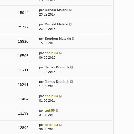
23 02 2017
por
Donald Malarki
15914
23 02 2017
por
Donald Malarki
25737
23 02 2017
por
Stephen Maturin
18820
15 03 2015
por
cocinilla
18505
06 03 2015
por
James Doolittle
15711
17 02 2015
por
James Doolittle
15261
17 02 2015
por
cocinilla
11404
01 06 2011
por
guti99
13199
31 05 2011
por
cocinilla
12802
30 05 2011