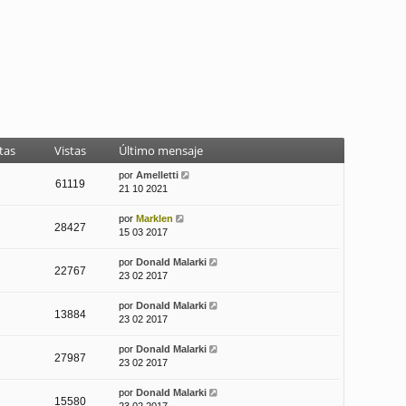
tas
Vistas
Último mensaje
por
Amelletti
61119
21 10 2021
por
Marklen
28427
15 03 2017
por
Donald Malarki
22767
23 02 2017
por
Donald Malarki
13884
23 02 2017
por
Donald Malarki
27987
23 02 2017
por
Donald Malarki
15580