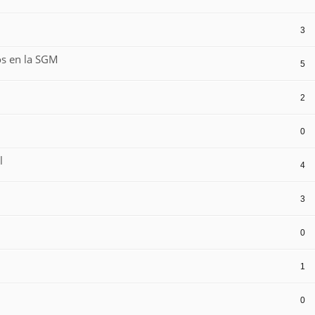
3
s en la SGM
5
2
0
l
4
3
0
1
0