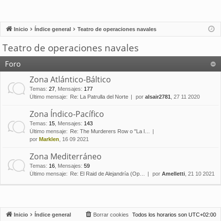
Inicio
Índice general
Teatro de operaciones navales
Teatro de operaciones navales
Foro
Zona Atlántico-Báltico
Temas
:
27
,
Mensajes
:
177
Último mensaje:
Re: La Patrulla del Norte
por
alsair2781
, 27 11 2020
Zona Índico-Pacífico
Temas
:
15
,
Mensajes
:
143
Último mensaje:
Re: The Murderers Row o "La l…
por
Marklen
, 16 09 2021
Zona Mediterráneo
Temas
:
16
,
Mensajes
:
59
Último mensaje:
Re: El Raid de Alejandría (Op…
por
Amelletti
, 21 10 2021
Inicio
Índice general
Borrar cookies
Todos los horarios son
UTC+02:00