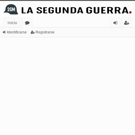
Inicio
or
de
eg
Identificarse
Registrarse
os
nt
ist
ifi
ra
ca
rs
rs
e
e