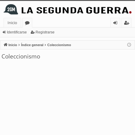
Inicio
or
de
eg
Identificarse
Registrarse
os
nt
ist
Inicio
Índice general
Coleccionismo
ifi
ra
Coleccionismo
ca
rs
rs
e
e