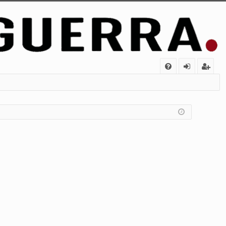
FA
de
eg
Q
nt
ist
ifi
ra
ca
rs
rs
e
e