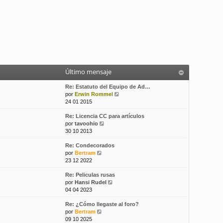
Último mensaje
Re: Estatuto del Equipo de Ad…
V
por
Erwin Rommel
e
24 01 2015
r
Re: Licencia CC para artículos
ú
V
por
tavoohio
l
e
30 10 2013
t
r
i
Re: Condecorados
ú
m
V
por
Bertram
l
o
e
23 12 2022
t
m
r
i
e
Re: Peliculas rusas
ú
m
n
V
por
Hansi Rudel
l
o
s
e
04 04 2023
t
m
a
r
i
e
j
Re: ¿Cómo llegaste al foro?
ú
m
n
e
V
por
Bertram
l
o
s
e
09 10 2025
t
m
a