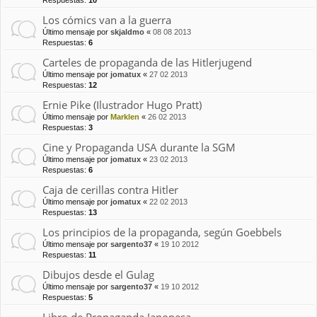
Los cómics van a la guerra
Último mensaje por
skjaldmo
«
08 08 2013
Respuestas:
6
Carteles de propaganda de las Hitlerjugend
Último mensaje por
jomatux
«
27 02 2013
Respuestas:
12
Ernie Pike (Ilustrador Hugo Pratt)
Último mensaje por
Marklen
«
26 02 2013
Respuestas:
3
Cine y Propaganda USA durante la SGM
Último mensaje por
jomatux
«
23 02 2013
Respuestas:
6
Caja de cerillas contra Hitler
Último mensaje por
jomatux
«
22 02 2013
Respuestas:
13
Los principios de la propaganda, según Goebbels
Último mensaje por
sargento37
«
19 10 2012
Respuestas:
11
Dibujos desde el Gulag
Último mensaje por
sargento37
«
19 10 2012
Respuestas:
5
Libro de Propaganda Japonesa