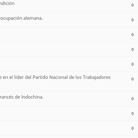
ndición
0
la ocupación alemana.
0
0
0
0
e en el líder del Partido Nacional de los Trabajadores
0
francés de Indochina.
0
0
0