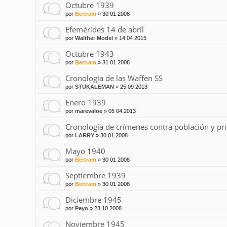
Octubre 1939
por
Bertram
»
30 01 2008
Efemérides 14 de abril
por
Walther Model
»
14 04 2015
Octubre 1943
por
Bertram
»
31 01 2008
Cronología de las Waffen SS
por
STUKALEMAN
»
25 09 2013
Enero 1939
por
marevaloe
»
05 04 2013
Cronología de crímenes contra población y pr
por
LARRY
»
30 01 2008
Mayo 1940
por
Bertram
»
30 01 2008
Septiembre 1939
por
Bertram
»
30 01 2008
Diciembre 1945
por
Peyo
»
23 10 2008
Noviembre 1945