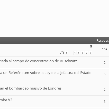
Respues
109
1
4
5
6
7
8
…
viada al campo de concentración de Auschwitz.
1
ia un Referéndum sobre la Ley de la Jefatura del Estado
3
cian el bombardeo masivo de Londres
2
omba V2
2