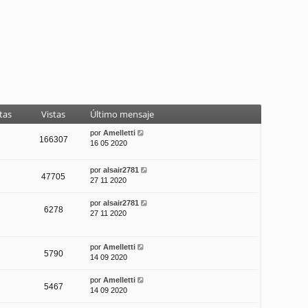
tas
Vistas
Último mensaje
por
Amelletti
166307
16 05 2020
por
alsair2781
47705
27 11 2020
por
alsair2781
6278
27 11 2020
por
Amelletti
5790
14 09 2020
por
Amelletti
5467
14 09 2020