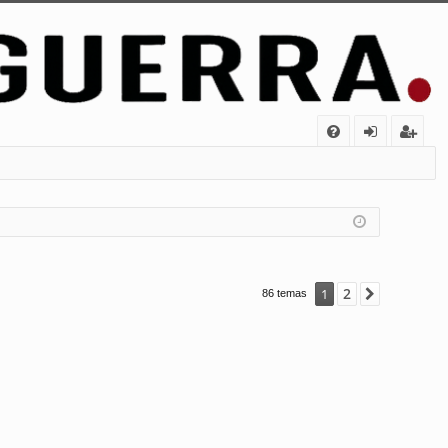
FA
de
eg
Q
nt
ist
ifi
ra
ca
rs
rs
e
2
1
Siguiente
86 temas
e