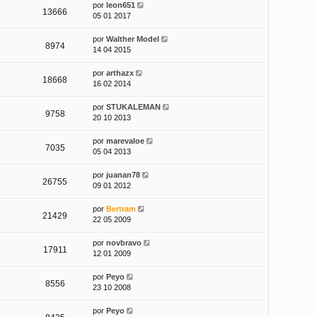
por
leon651
13666
05 01 2017
por
Walther Model
8974
14 04 2015
por
arthazx
18668
16 02 2014
por
STUKALEMAN
9758
20 10 2013
por
marevaloe
7035
05 04 2013
por
juanan78
26755
09 01 2012
por
Bertram
21429
22 05 2009
por
novbravo
17911
12 01 2009
por
Peyo
8556
23 10 2008
por
Peyo