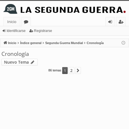
Inicio
or
de
eg
Identificarse
Registrarse
os
nt
ist
Inicio
Índice general
Segunda Guerra Mundial
Cronología
ifi
ra
Cronología
ca
rs
Nuevo Tema
rs
e
2
1
Siguiente
86 temas
e