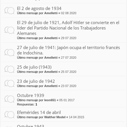
El 2 de agosto de 1934
Último mensaje por
Amelletti
«
02 08 2020
El 29 de julio de 1921, Adolf Hitler se convierte en el
líder del Partido Nacional de los Trabajadores
Alemanes
Último mensaje por
Amelletti
«
29 07 2020
27 de julio de 1941: Japón ocupa el territorio francés
de Indochina.
Último mensaje por
Amelletti
«
27 07 2020
25 de julio (1943)
Último mensaje por
Amelletti
«
25 07 2020
23 de julio de 1942
Último mensaje por
Amelletti
«
23 07 2020
Octubre 1939
Último mensaje por
leon651
«
05 01 2017
Respuestas:
1
Efemérides 14 de abril
Último mensaje por
Walther Model
«
14 04 2015
Octubre 1943