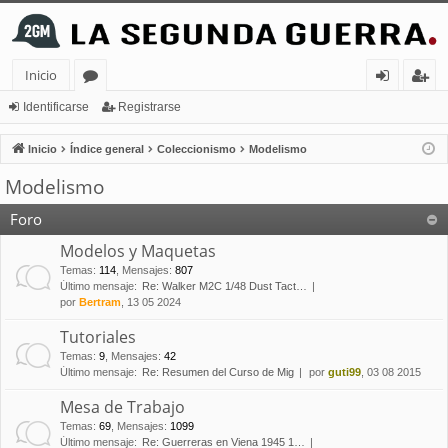
Inicio
or
de
eg
Identificarse
Registrarse
os
nt
ist
Inicio
Índice general
Coleccionismo
Modelismo
ifi
ra
Modelismo
ca
rs
Foro
rs
e
Modelos y Maquetas
e
Temas
:
114
,
Mensajes
:
807
Último mensaje:
Re: Walker M2C 1/48 Dust Tact…
por
Bertram
, 13 05 2024
Tutoriales
Temas
:
9
,
Mensajes
:
42
Último mensaje:
Re: Resumen del Curso de Mig
por
guti99
, 03 08 2015
Mesa de Trabajo
Temas
:
69
,
Mensajes
:
1099
Último mensaje:
Re: Guerreras en Viena 1945 1…