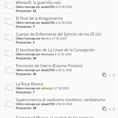
Werwolf, la guerrilla nazi
Último mensaje por
alsair2781
«
11 06 2019
Respuestas:
12
El final de la Kriegsmarine
Último mensaje por
alsair2781
«
11 06 2019
Respuestas:
7
Cuerpo de Enfermeras del Ejército de los EE.UU
Último mensaje por
kta-m
«
17 05 2019
Respuestas:
2
El bombardeo de La Línea de la Concepción
Último mensaje por
filomates
«
13 01 2019
Respuestas:
10
Porciones de hierro (Eiserne Portion)
Último mensaje por
alsair2781
«
20 11 2018
Respuestas:
15
1
2
La Rosa Blanca
Último mensaje por
abhang
«
17 05 2018
Respuestas:
7
Supervivencia al cautiverio soviético: canibalismo
Último mensaje por
alsair2781
«
06 02 2018
Respuestas:
18
1
2
Tankograd (Rusia), la ciudad de los tanques