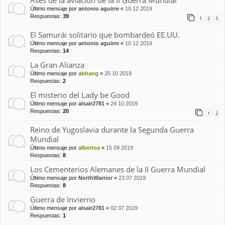
Último mensaje por
antonio aguirre
«
10 12 2019
Respuestas:
39
1
2
3
El Samurái solitario que bombardeó EE.UU.
Último mensaje por
antonio aguirre
«
10 12 2019
Respuestas:
14
La Gran Alianza
Último mensaje por
abhang
«
25 10 2019
Respuestas:
2
El misterio del Lady be Good
Último mensaje por
alsair2781
«
24 10 2019
Respuestas:
20
1
2
Reino de Yugoslavia durante la Segunda Guerra
Mundial
Último mensaje por
albertoa
«
15 09 2019
Respuestas:
8
Los Cementerios Alemanes de la II Guerra Mundial
Último mensaje por
NorthWarrior
«
23 07 2019
Respuestas:
8
Guerra de Invierno
Último mensaje por
alsair2781
«
02 07 2019
Respuestas:
1