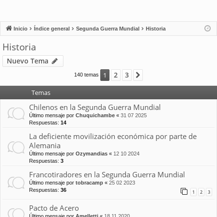
Inicio
Índice general
Segunda Guerra Mundial
Historia
Historia
Nuevo Tema
2
3
1
Siguiente
140 temas
Temas
Chilenos en la Segunda Guerra Mundial
Último mensaje por
Chuquichambe
«
31 07 2025
Respuestas:
14
La deficiente movilización económica por parte de
Alemania
Último mensaje por
Ozymandias
«
12 10 2024
Respuestas:
3
Francotiradores en la Segunda Guerra Mundial
Último mensaje por
tobracamp
«
25 02 2023
Respuestas:
36
1
2
3
Pacto de Acero
Último mensaje por
Amelletti
«
18 11 2020