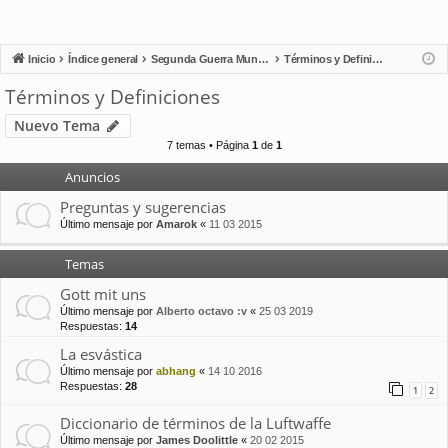
Inicio
Índice general
Segunda Guerra Mundial
Términos y Definiciones
Términos y Definiciones
Nuevo Tema
7 temas • Página
1
de
1
Anuncios
Preguntas y sugerencias
Último mensaje por
Amarok
«
11 03 2015
Temas
Gott mit uns
Último mensaje por
Alberto octavo :v
«
25 03 2019
Respuestas:
14
La esvástica
Último mensaje por
abhang
«
14 10 2016
Respuestas:
28
1
2
Diccionario de términos de la Luftwaffe
Último mensaje por
James Doolittle
«
20 02 2015