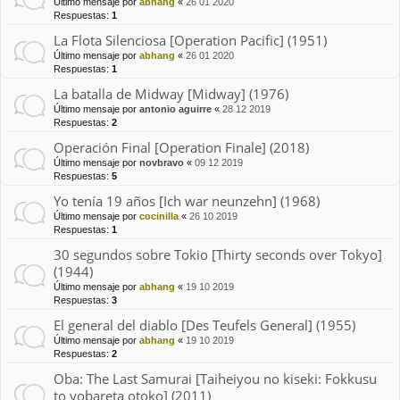
Último mensaje por
abhang
«
26 01 2020
Respuestas:
1
La Flota Silenciosa [Operation Pacific] (1951)
Último mensaje por
abhang
«
26 01 2020
Respuestas:
1
La batalla de Midway [Midway] (1976)
Último mensaje por
antonio aguirre
«
28 12 2019
Respuestas:
2
Operación Final [Operation Finale] (2018)
Último mensaje por
novbravo
«
09 12 2019
Respuestas:
5
Yo tenía 19 años [Ich war neunzehn] (1968)
Último mensaje por
cocinilla
«
26 10 2019
Respuestas:
1
30 segundos sobre Tokio [Thirty seconds over Tokyo]
(1944)
Último mensaje por
abhang
«
19 10 2019
Respuestas:
3
El general del diablo [Des Teufels General] (1955)
Último mensaje por
abhang
«
19 10 2019
Respuestas:
2
Oba: The Last Samurai [Taiheiyou no kiseki: Fokkusu
to yobareta otoko] (2011)