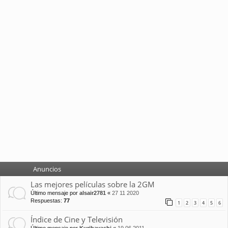
Anuncios
Las mejores películas sobre la 2GM
Último mensaje por
alsair2781
«
27 11 2020
Respuestas:
77
1
2
3
4
5
6
Índice de Cine y Televisión