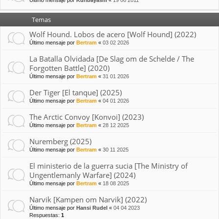
Último mensaje por
Kuribayashi
«
19 06 2011
Temas
Wolf Hound. Lobos de acero [Wolf Hound] (2022)
Último mensaje por
Bertram
«
03 02 2026
La Batalla Olvidada [De Slag om de Schelde / The
Forgotten Battle] (2020)
Último mensaje por
Bertram
«
31 01 2026
Der Tiger [El tanque] (2025)
Último mensaje por
Bertram
«
04 01 2026
The Arctic Convoy [Konvoi] (2023)
Último mensaje por
Bertram
«
28 12 2025
Nuremberg (2025)
Último mensaje por
Bertram
«
30 11 2025
El ministerio de la guerra sucia [The Ministry of
Ungentlemanly Warfare] (2024)
Último mensaje por
Bertram
«
18 08 2025
Narvik [Kampen om Narvik] (2022)
Último mensaje por
Hansi Rudel
«
04 04 2023
Respuestas:
1