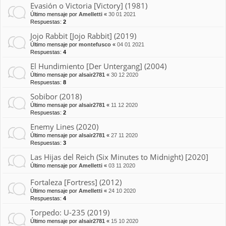
Evasión o Victoria [Victory] (1981)
Último mensaje por
Amelletti
«
30 01 2021
Respuestas:
2
Jojo Rabbit [Jojo Rabbit] (2019)
Último mensaje por
montefusco
«
04 01 2021
Respuestas:
4
El Hundimiento [Der Untergang] (2004)
Último mensaje por
alsair2781
«
30 12 2020
Respuestas:
8
Sobibor (2018)
Último mensaje por
alsair2781
«
11 12 2020
Respuestas:
2
Enemy Lines (2020)
Último mensaje por
alsair2781
«
27 11 2020
Respuestas:
3
Las Hijas del Reich (Six Minutes to Midnight) [2020]
Último mensaje por
Amelletti
«
03 11 2020
Fortaleza [Fortress] (2012)
Último mensaje por
Amelletti
«
24 10 2020
Respuestas:
4
Torpedo: U-235 (2019)
Último mensaje por
alsair2781
«
15 10 2020