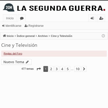
Inicio
or
de
eg
Identificarse
Registrarse
os
nt
ist
Inicio
Índice general
Archivo
Cine y Televisión
ifi
ra
Cine y Televisión
ca
rs
Reglas del Foro
rs
e
Nuevo Tema
e
Página
1
de
10
2
3
4
5
10
1
Siguiente
477 temas
…