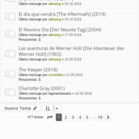
Último mensaje por
abhang
«
09 10 2019
El día que vendrá [The Aftermath] (2019)
Último mensaje por
abhang
«
03 10 2019
El Noveno Día [Der Neunte Tag] (2004)
Último mensaje por
abhang
«
17 09 2019
Respuestas:
1
Las aventuras de Werner Holt [Die Abenteuer des
Werner Holt] (1965)
Último mensaje por
abhang
«
15 09 2019
The Keeper (2018)
Último mensaje por
cocinilla
«
12 09 2019
Respuestas:
1
Charlotte Gray (2001)
Último mensaje por
tigerwittmann
«
10 09 2019
Respuestas:
1
Nuevo Tema
Página
1
de
10
2
3
4
5
10
1
Siguiente
477 temas
…