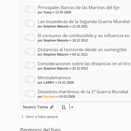
Principales Barcos de las Marinas del Eje
por
Tomy
»
12 05 2009
Las torpederas de la Segunda Guerra Mundial
por
Stephen Maturin
»
12 03 2011
El consumo de combustible y su influencia en
por
Stephen Maturin
»
18 12 2012
Distancias al horizonte desde un sumergible
por
Stephen Maturin
»
04 11 2012
Consideraciones sobre las distancias en el tiro
por
Stephen Maturin
»
20 10 2012
Minisubmarinos
por
LARRY
»
24 01 2008
Desastres marítimos de la 2ª Guerra Mundial
por
Bertram
»
19 03 2008
Nuevo Tema
Volver a Índice general
Permisos del foro