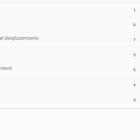
1
6
 el desplazamiento
7
5
 naval
5
4
9