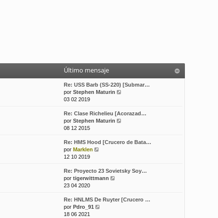
Último mensaje
Re: USS Barb (SS-220) [Submar…
V
por
Stephen Maturin
e
03 02 2019
r
Re: Clase Richelieu [Acorazad…
ú
V
por
Stephen Maturin
l
e
08 12 2015
t
r
i
Re: HMS Hood [Crucero de Bata…
ú
m
V
por
Marklen
l
o
e
12 10 2019
t
m
r
i
e
Re: Proyecto 23 Sovietsky Soy…
ú
m
n
V
por
tigerwittmann
l
o
s
e
23 04 2020
t
m
a
r
i
e
j
Re: HNLMS De Ruyter [Crucero …
ú
m
n
e
V
por
Pdro_91
l
o
s
e
18 06 2021
t
m
a