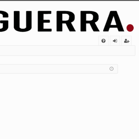
FA
de
eg
Q
nt
ist
ifi
ra
ca
rs
rs
e
e