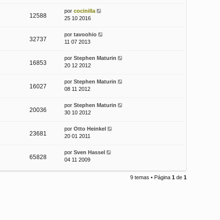
a
j
por
cocinilla
12588
e
25 10 2016
por
tavoohio
32737
11 07 2013
por
Stephen Maturin
16853
20 12 2012
por
Stephen Maturin
16027
08 11 2012
por
Stephen Maturin
20036
30 10 2012
por
Otto Heinkel
23681
20 01 2011
por
Sven Hassel
65828
04 11 2009
9 temas • Página
1
de
1