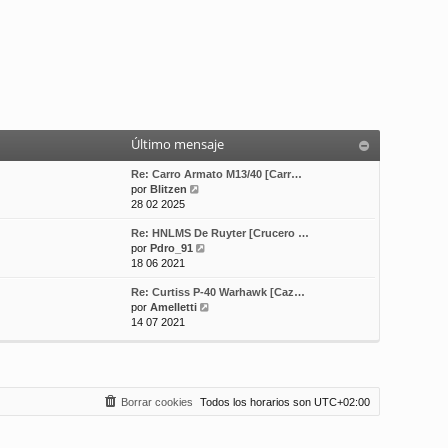
Último mensaje
Re: Carro Armato M13/40 [Carr…
V
por
Blitzen
e
28 02 2025
r
Re: HNLMS De Ruyter [Crucero …
ú
V
por
Pdro_91
l
e
18 06 2021
t
r
i
Re: Curtiss P-40 Warhawk [Caz…
ú
m
V
por
Amelletti
l
o
e
14 07 2021
t
m
r
i
e
ú
m
n
l
o
s
t
m
a
i
e
j
Borrar cookies
Todos los horarios son
UTC+02:00
m
n
e
o
s
m
a