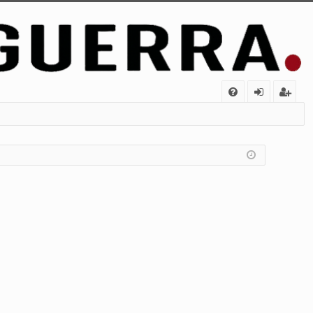
FA
de
eg
Q
nt
ist
ifi
ra
ca
rs
rs
e
e