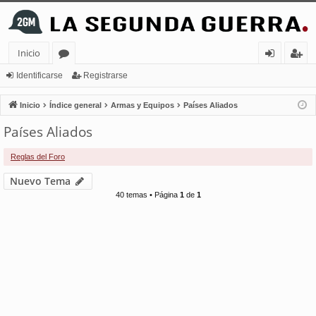
Inicio
or
de
eg
Identificarse
Registrarse
os
nt
ist
Inicio
Índice general
Armas y Equipos
Países Aliados
ifi
ra
Países Aliados
ca
rs
Reglas del Foro
rs
e
Nuevo Tema
e
40 temas • Página
1
de
1