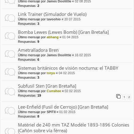
Último mensaje por
James Doolittle
«
02 08 2015
Respuestas:
2
Link Trainer (Simulador de Vuelo)
Último mensaje por
tavoohio
«
20 07 2015
Respuestas:
3
Bomba Lewes (Lewes Bomb) [Gran Bretaña]
Último mensaje por
abhang
«
01 04 2015
Respuestas:
9
Ametralladora Bren
Último mensaje por
James Doolittle
«
16 02 2015
Respuestas:
6
Sistemas británicos de visión nocturna: el TABBY
Último mensaje por
toryu
«
04 02 2015
Respuestas:
3
Subfusil Sten [Gran Bretaña]
Último mensaje por
Currahee
«
02 02 2015
Respuestas:
19
1
2
Lee-Enfield (Fusil de Cerrojo) [Gran Bretaña]
Último mensaje por
SPITII
«
01 02 2015
Respuestas:
8
Matériel de 240 mm TAZ Modèle 1893-1896 Colonies
(Cañón sobre vía férrea)