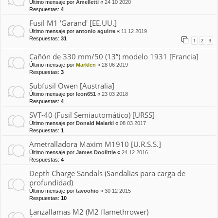
Último mensaje por
Amelletti
«
24 10 2020
Respuestas:
4
Fusil M1 'Garand' [EE.UU.]
Último mensaje por
antonio aguirre
«
11 12 2019
Respuestas:
31
1
2
3
Cañón de 330 mm/50 (13”) modelo 1931 [Francia]
Último mensaje por
Marklen
«
28 06 2019
Respuestas:
3
Subfusil Owen [Australia]
Último mensaje por
leon651
«
23 03 2018
Respuestas:
4
SVT-40 (Fusil Semiautomático) [URSS]
Último mensaje por
Donald Malarki
«
08 03 2017
Respuestas:
1
Ametralladora Maxim M1910 [U.R.S.S.]
Último mensaje por
James Doolittle
«
24 12 2016
Respuestas:
4
Depth Charge Sandals (Sandalias para carga de
profundidad)
Último mensaje por
tavoohio
«
30 12 2015
Respuestas:
10
Lanzallamas M2 (M2 flamethrower)