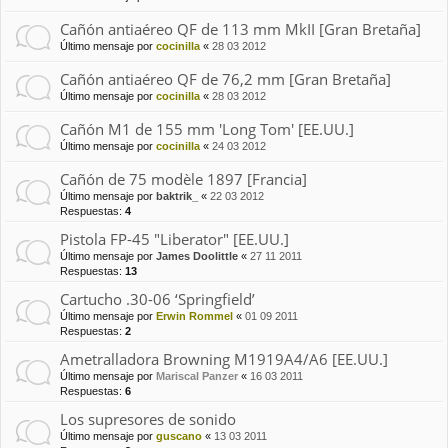
Cañón antiaéreo QF de 113 mm MkII [Gran Bretaña]
Último mensaje por
cocinilla
«
28 03 2012
Cañón antiaéreo QF de 76,2 mm [Gran Bretaña]
Último mensaje por
cocinilla
«
28 03 2012
Cañón M1 de 155 mm 'Long Tom' [EE.UU.]
Último mensaje por
cocinilla
«
24 03 2012
Cañón de 75 modèle 1897 [Francia]
Último mensaje por
baktrik_
«
22 03 2012
Respuestas:
4
Pistola FP-45 "Liberator" [EE.UU.]
Último mensaje por
James Doolittle
«
27 11 2011
Respuestas:
13
Cartucho .30-06 ‘Springfield’
Último mensaje por
Erwin Rommel
«
01 09 2011
Respuestas:
2
Ametralladora Browning M1919A4/A6 [EE.UU.]
Último mensaje por
Mariscal Panzer
«
16 03 2011
Respuestas:
6
Los supresores de sonido
Último mensaje por
guscano
«
13 03 2011