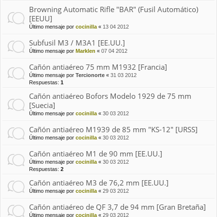
Browning Automatic Rifle "BAR" (Fusil Automático)
[EEUU]
Último mensaje por
cocinilla
«
13 04 2012
Subfusil M3 / M3A1 [EE.UU.]
Último mensaje por
Marklen
«
07 04 2012
Cañón antiaéreo 75 mm M1932 [Francia]
Último mensaje por
Tercionorte
«
31 03 2012
Respuestas:
1
Cañón antiaéreo Bofors Modelo 1929 de 75 mm
[Suecia]
Último mensaje por
cocinilla
«
30 03 2012
Cañón antiaéreo M1939 de 85 mm "KS-12" [URSS]
Último mensaje por
cocinilla
«
30 03 2012
Cañón antiaéreo M1 de 90 mm [EE.UU.]
Último mensaje por
cocinilla
«
30 03 2012
Respuestas:
2
Cañón antiaéreo M3 de 76,2 mm [EE.UU.]
Último mensaje por
cocinilla
«
29 03 2012
Cañón antiaéreo de QF 3,7 de 94 mm [Gran Bretaña]
Último mensaje por
cocinilla
«
29 03 2012