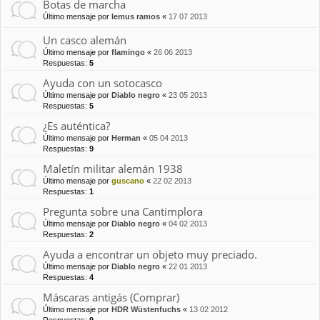
Botas de marcha
Último mensaje por
lemus ramos
«
17 07 2013
Un casco alemán
Último mensaje por
flamingo
«
26 06 2013
Respuestas:
5
Ayuda con un sotocasco
Último mensaje por
Diablo negro
«
23 05 2013
Respuestas:
5
¿Es auténtica?
Último mensaje por
Herman
«
05 04 2013
Respuestas:
9
Maletín militar alemán 1938
Último mensaje por
guscano
«
22 02 2013
Respuestas:
1
Pregunta sobre una Cantimplora
Último mensaje por
Diablo negro
«
04 02 2013
Respuestas:
2
Ayuda a encontrar un objeto muy preciado.
Último mensaje por
Diablo negro
«
22 01 2013
Respuestas:
4
Máscaras antigás (Comprar)
Último mensaje por
HDR Wüstenfuchs
«
13 02 2012