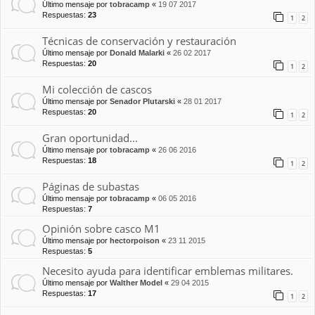
Último mensaje por
tobracamp
«
19 07 2017
Respuestas:
23
1
2
Técnicas de conservación y restauración
Último mensaje por
Donald Malarki
«
26 02 2017
Respuestas:
20
1
2
Mi colección de cascos
Último mensaje por
Senador Plutarski
«
28 01 2017
Respuestas:
20
1
2
Gran oportunidad...
Último mensaje por
tobracamp
«
26 06 2016
Respuestas:
18
1
2
Páginas de subastas
Último mensaje por
tobracamp
«
06 05 2016
Respuestas:
7
Opinión sobre casco M1
Último mensaje por
hectorpoison
«
23 11 2015
Respuestas:
5
Necesito ayuda para identificar emblemas militares.
Último mensaje por
Walther Model
«
29 04 2015
Respuestas:
17
1
2