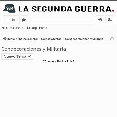
Inicio
or
de
eg
Identificarse
Registrarse
os
nt
ist
Inicio
Índice general
Coleccionismo
Condecoraciones y Militaria
ifi
ra
Condecoraciones y Militaria
ca
rs
Nuevo Tema
rs
e
37 temas • Página
1
de
1
e