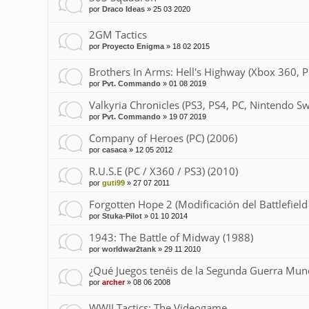
por
Draco Ideas
»
25 03 2020
2GM Tactics
por
Proyecto Enigma
»
18 02 2015
Brothers In Arms: Hell's Highway (Xbox 360, P
por
Pvt. Commando
»
01 08 2019
Valkyria Chronicles (PS3, PS4, PC, Nintendo Sw
por
Pvt. Commando
»
19 07 2019
Company of Heroes (PC) (2006)
por
casaca
»
12 05 2012
R.U.S.E (PC / X360 / PS3) (2010)
por
guti99
»
27 07 2011
Forgotten Hope 2 (Modificación del Battlefield
por
Stuka-Pilot
»
01 10 2014
1943: The Battle of Midway (1988)
por
worldwar2tank
»
29 11 2010
¿Qué Juegos tenéis de la Segunda Guerra Mund
por
archer
»
08 06 2008
WWII Tactics: The Videogame