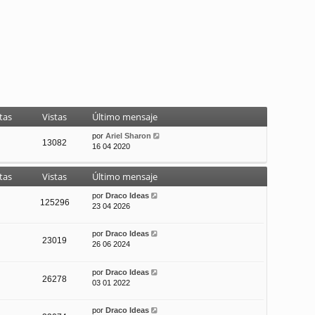
tas
Vistas
Último mensaje
por
Ariel Sharon
13082
16 04 2020
tas
Vistas
Último mensaje
por
Draco Ideas
125296
23 04 2026
por
Draco Ideas
23019
26 06 2024
por
Draco Ideas
26278
03 01 2022
por
Draco Ideas