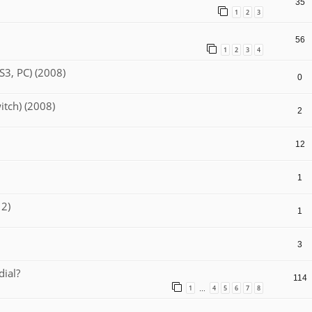
35
1
2
3
56
1
2
3
4
S3, PC) (2008)
0
itch) (2008)
2
12
1
 2)
1
3
ial?
114
1
4
5
6
7
8
…