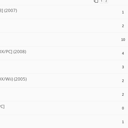
1
2
3] (2007)
1
2
10
OX/PC] (2008)
4
3
OX/Wii) (2005)
2
2
PC]
0
1