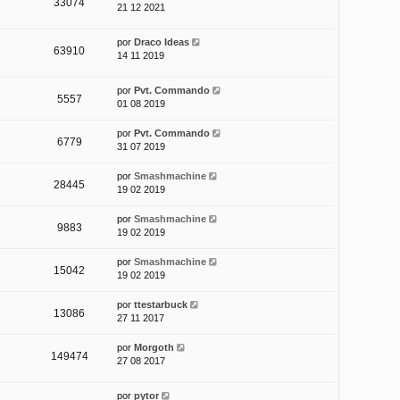
33074
21 12 2021
por
Draco Ideas
63910
14 11 2019
por
Pvt. Commando
5557
01 08 2019
por
Pvt. Commando
6779
31 07 2019
por
Smashmachine
28445
19 02 2019
por
Smashmachine
9883
19 02 2019
por
Smashmachine
15042
19 02 2019
por
ttestarbuck
13086
27 11 2017
por
Morgoth
149474
27 08 2017
por
pytor