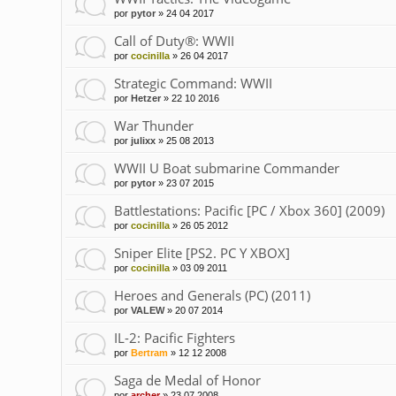
por
pytor
»
24 04 2017
Call of Duty®: WWII
por
cocinilla
»
26 04 2017
Strategic Command: WWII
por
Hetzer
»
22 10 2016
War Thunder
por
julixx
»
25 08 2013
WWII U Boat submarine Commander
por
pytor
»
23 07 2015
Battlestations: Pacific [PC / Xbox 360] (2009)
por
cocinilla
»
26 05 2012
Sniper Elite [PS2. PC Y XBOX]
por
cocinilla
»
03 09 2011
Heroes and Generals (PC) (2011)
por
VALEW
»
20 07 2014
IL-2: Pacific Fighters
por
Bertram
»
12 12 2008
Saga de Medal of Honor
por
archer
»
23 07 2008