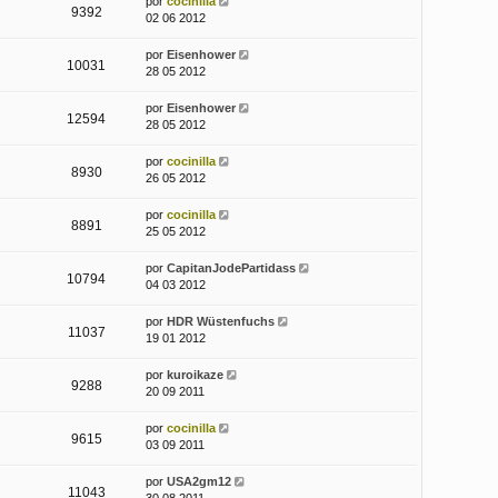
por
cocinilla
9392
02 06 2012
por
Eisenhower
10031
28 05 2012
por
Eisenhower
12594
28 05 2012
por
cocinilla
8930
26 05 2012
por
cocinilla
8891
25 05 2012
por
CapitanJodePartidass
10794
04 03 2012
por
HDR Wüstenfuchs
11037
19 01 2012
por
kuroikaze
9288
20 09 2011
por
cocinilla
9615
03 09 2011
por
USA2gm12
11043
30 08 2011