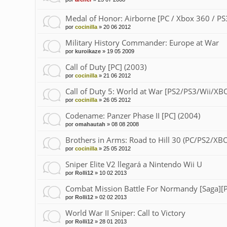
Medal of Honor: Airborne [PC / Xbox 360 / PS
por
cocinilla
»
20 06 2012
Military History Commander: Europe at War
por
kuroikaze
»
19 05 2009
Call of Duty [PC] (2003)
por
cocinilla
»
21 06 2012
Call of Duty 5: World at War [PS2/PS3/Wii/XB
por
cocinilla
»
26 05 2012
Codename: Panzer Phase II [PC] (2004)
por
omahautah
»
08 08 2008
Brothers in Arms: Road to Hill 30 (PC/PS2/XB
por
cocinilla
»
25 05 2012
Sniper Elite V2 llegará a Nintendo Wii U
por
Rolli12
»
10 02 2013
Combat Mission Battle For Normandy [Saga][
por
Rolli12
»
02 02 2013
World War II Sniper: Call to Victory
por
Rolli12
»
28 01 2013