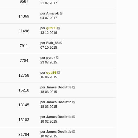
9567
21 07 2017
por
Amarok
14369
04 07 2017
por
guti99
11496
13 12 2016
por
Flak_88
7911
07 10 2015
por
pytor
7784
23 07 2015
por
guti99
12758
16 06 2015
por
James Doolittle
15218
18 03 2015
por
James Doolittle
13145
18 03 2015
por
James Doolittle
13103
18 02 2015
por
James Doolittle
31784
18 02 2015