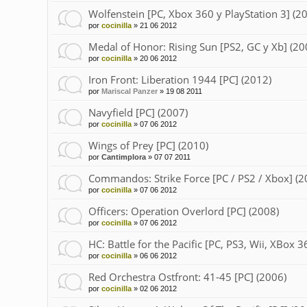
Wolfenstein [PC, Xbox 360 y PlayStation 3] (2
por
cocinilla
»
21 06 2012
Medal of Honor: Rising Sun [PS2, GC y Xb] (20
por
cocinilla
»
20 06 2012
Iron Front: Liberation 1944 [PC] (2012)
por
Mariscal Panzer
»
19 08 2011
Navyfield [PC] (2007)
por
cocinilla
»
07 06 2012
Wings of Prey [PC] (2010)
por
Cantimplora
»
07 07 2011
Commandos: Strike Force [PC / PS2 / Xbox] (2
por
cocinilla
»
07 06 2012
Officers: Operation Overlord [PC] (2008)
por
cocinilla
»
07 06 2012
HC: Battle for the Pacific [PC, PS3, Wii, XBox 3
por
cocinilla
»
06 06 2012
Red Orchestra Ostfront: 41-45 [PC] (2006)
por
cocinilla
»
02 06 2012