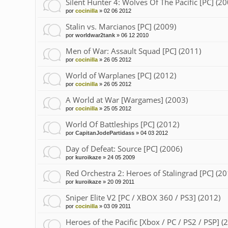
Silent Hunter 4: Wolves Of The Pacific [PC] (20
por
cocinilla
»
02 06 2012
Stalin vs. Marcianos [PC] (2009)
por
worldwar2tank
»
06 12 2010
Men of War: Assault Squad [PC] (2011)
por
cocinilla
»
26 05 2012
World of Warplanes [PC] (2012)
por
cocinilla
»
26 05 2012
A World at War [Wargames] (2003)
por
cocinilla
»
25 05 2012
World Of Battleships [PC] (2012)
por
CapitanJodePartidass
»
04 03 2012
Day of Defeat: Source [PC] (2006)
por
kuroikaze
»
24 05 2009
Red Orchestra 2: Heroes of Stalingrad [PC] (20
por
kuroikaze
»
20 09 2011
Sniper Elite V2 [PC / XBOX 360 / PS3] (2012)
por
cocinilla
»
03 09 2011
Heroes of the Pacific [Xbox / PC / PS2 / PSP] (