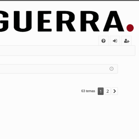
FA
de
eg
Q
nt
ist
ifi
ra
ca
rs
rs
e
2
1
Siguiente
63 temas
e