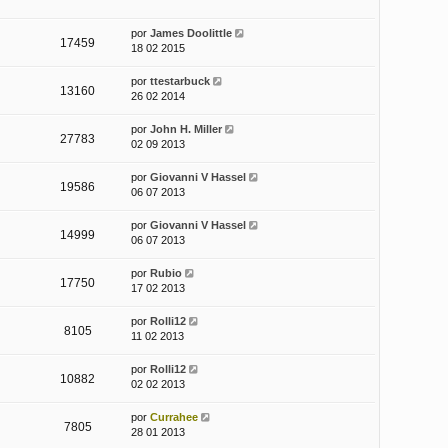
por
James Doolittle
17459
18 02 2015
por
ttestarbuck
13160
26 02 2014
por
John H. Miller
27783
02 09 2013
por
Giovanni V Hassel
19586
06 07 2013
por
Giovanni V Hassel
14999
06 07 2013
por
Rubio
17750
17 02 2013
por
Rolli12
8105
11 02 2013
por
Rolli12
10882
02 02 2013
por
Currahee
7805
28 01 2013