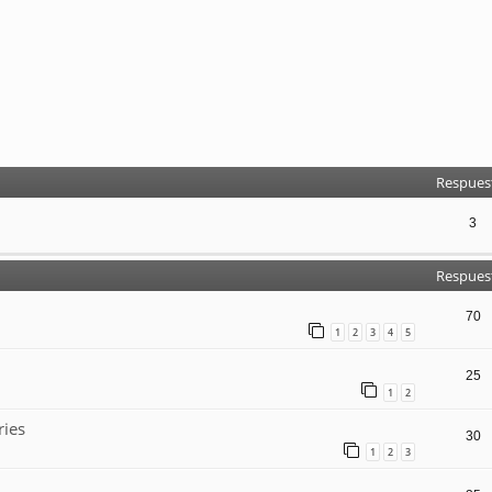
Respues
3
Respues
70
1
2
3
4
5
25
1
2
ries
30
1
2
3