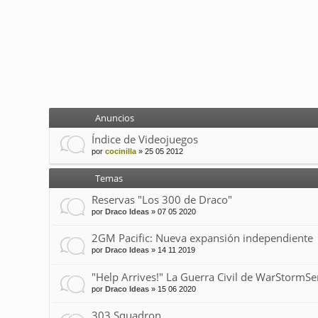
Anuncios
Índice de Videojuegos
por
cocinilla
»
25 05 2012
Temas
Reservas "Los 300 de Draco"
por
Draco Ideas
»
07 05 2020
2GM Pacific: Nueva expansión independiente
por
Draco Ideas
»
14 11 2019
"Help Arrives!" La Guerra Civil de WarStormSe
por
Draco Ideas
»
15 06 2020
303 Squadron