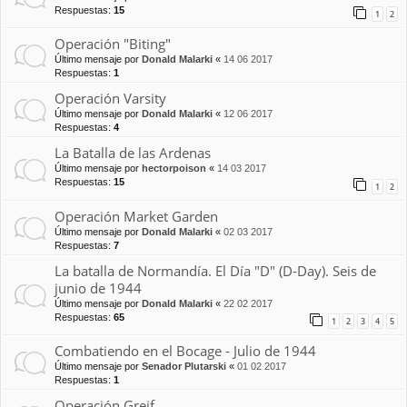
Respuestas:
15
1
2
Operación "Biting"
Último mensaje por
Donald Malarki
«
14 06 2017
Respuestas:
1
Operación Varsity
Último mensaje por
Donald Malarki
«
12 06 2017
Respuestas:
4
La Batalla de las Ardenas
Último mensaje por
hectorpoison
«
14 03 2017
Respuestas:
15
1
2
Operación Market Garden
Último mensaje por
Donald Malarki
«
02 03 2017
Respuestas:
7
La batalla de Normandía. El Día "D" (D-Day). Seis de
junio de 1944
Último mensaje por
Donald Malarki
«
22 02 2017
Respuestas:
65
1
2
3
4
5
Combatiendo en el Bocage - Julio de 1944
Último mensaje por
Senador Plutarski
«
01 02 2017
Respuestas:
1
Operación Greif