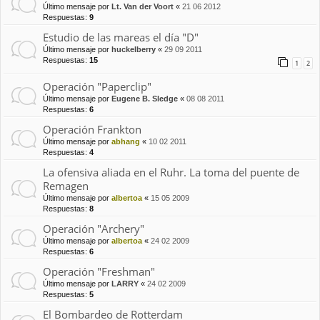
Último mensaje por
Lt. Van der Voort
«
21 06 2012
Respuestas:
9
Estudio de las mareas el día "D"
Último mensaje por
huckelberry
«
29 09 2011
Respuestas:
15
1
2
Operación "Paperclip"
Último mensaje por
Eugene B. Sledge
«
08 08 2011
Respuestas:
6
Operación Frankton
Último mensaje por
abhang
«
10 02 2011
Respuestas:
4
La ofensiva aliada en el Ruhr. La toma del puente de
Remagen
Último mensaje por
albertoa
«
15 05 2009
Respuestas:
8
Operación "Archery"
Último mensaje por
albertoa
«
24 02 2009
Respuestas:
6
Operación "Freshman"
Último mensaje por
LARRY
«
24 02 2009
Respuestas:
5
El Bombardeo de Rotterdam