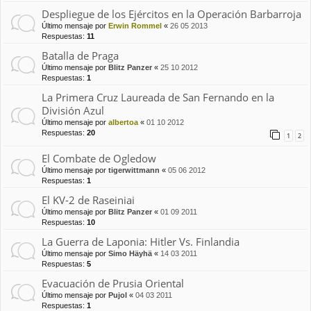
Despliegue de los Ejércitos en la Operación Barbarroja
Último mensaje por
Erwin Rommel
«
26 05 2013
Respuestas:
11
Batalla de Praga
Último mensaje por
Blitz Panzer
«
25 10 2012
Respuestas:
1
La Primera Cruz Laureada de San Fernando en la
División Azul
Último mensaje por
albertoa
«
01 10 2012
Respuestas:
20
1
2
El Combate de Ogledow
Último mensaje por
tigerwittmann
«
05 06 2012
Respuestas:
1
El KV-2 de Raseiniai
Último mensaje por
Blitz Panzer
«
01 09 2011
Respuestas:
10
La Guerra de Laponia: Hitler Vs. Finlandia
Último mensaje por
Simo Häyhä
«
14 03 2011
Respuestas:
5
Evacuación de Prusia Oriental
Último mensaje por
Pujol
«
04 03 2011
Respuestas:
1