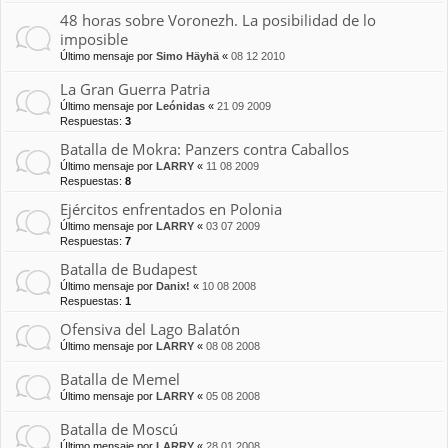
48 horas sobre Voronezh. La posibilidad de lo
imposible
Último mensaje por
Simo Häyhä
«
08 12 2010
La Gran Guerra Patria
Último mensaje por
Leónidas
«
21 09 2009
Respuestas:
3
Batalla de Mokra: Panzers contra Caballos
Último mensaje por
LARRY
«
11 08 2009
Respuestas:
8
Ejércitos enfrentados en Polonia
Último mensaje por
LARRY
«
03 07 2009
Respuestas:
7
Batalla de Budapest
Último mensaje por
Danix!
«
10 08 2008
Respuestas:
1
Ofensiva del Lago Balatón
Último mensaje por
LARRY
«
08 08 2008
Batalla de Memel
Último mensaje por
LARRY
«
05 08 2008
Batalla de Moscú
Último mensaje por
LARRY
«
28 01 2008