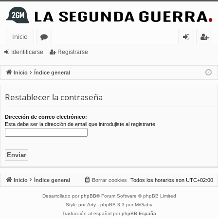
Inicio
or
de
eg
Identificarse
Registrarse
os
nt
ist
Inicio
Índice general
ifi
ra
Restablecer la contraseña
ca
rs
rs
e
Dirección de correo electrónico:
Esta debe ser la dirección de email que introdujiste al registrarte.
e
Inicio
Índice general
Borrar cookies
Todos los horarios son
UTC+02:00
Desarrollado por
phpBB
® Forum Software © phpBB Limited
Style por
Arty
- phpBB 3.3 por MrGaby
Traducción al español por
phpBB España