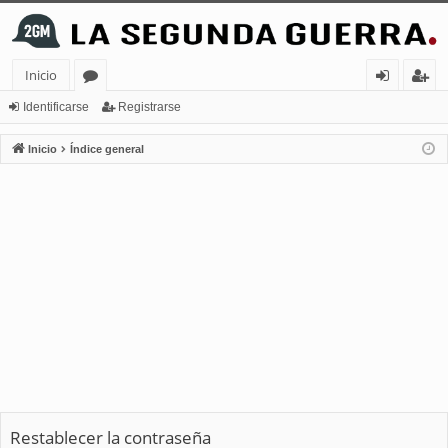
Inicio
or
de
eg
Identificarse
Registrarse
os
nt
ist
Inicio
Índice general
ifi
ra
ca
rs
rs
e
e
Restablecer la contraseña