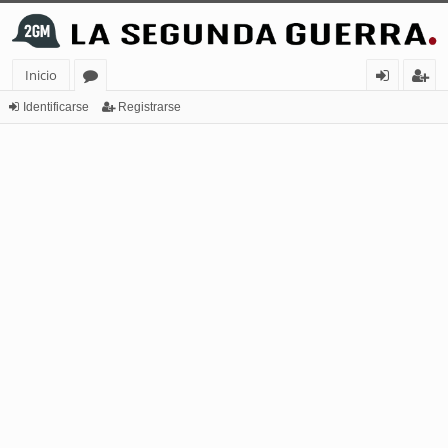
Inicio
or
de
eg
Identificarse
Registrarse
os
nt
ist
ifi
ra
ca
rs
rs
e
e