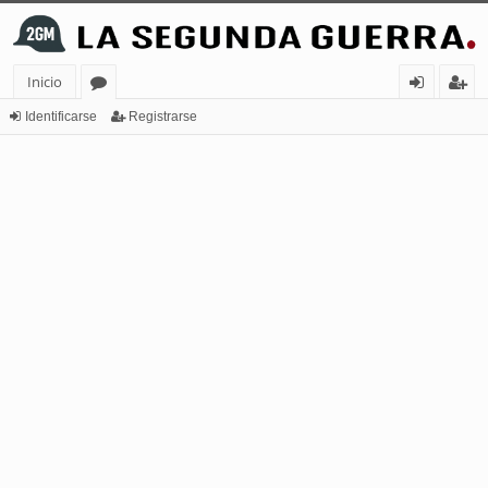
Inicio
or
de
eg
Identificarse
Registrarse
os
nt
ist
ifi
ra
ca
rs
rs
e
e