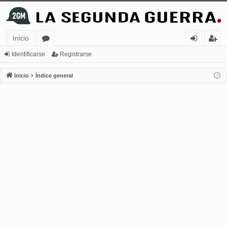
Inicio
or
de
eg
Identificarse
Registrarse
os
nt
ist
Inicio
Índice general
ifi
ra
ca
rs
rs
e
e