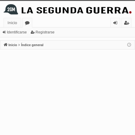
Inicio
or
de
eg
Identificarse
Registrarse
os
nt
ist
Inicio
Índice general
ifi
ra
ca
rs
rs
e
e