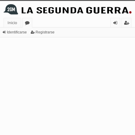
Inicio
or
de
eg
Identificarse
Registrarse
os
nt
ist
ifi
ra
ca
rs
rs
e
e