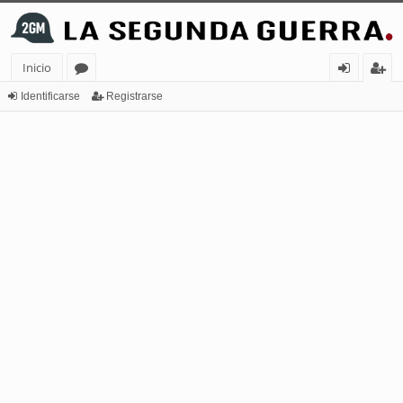
Inicio
or
de
eg
Identificarse
Registrarse
os
nt
ist
ifi
ra
ca
rs
rs
e
e