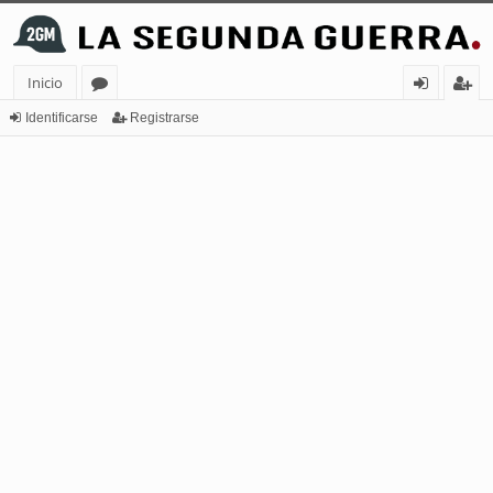
Inicio
or
de
eg
Identificarse
Registrarse
os
nt
ist
ifi
ra
ca
rs
rs
e
e