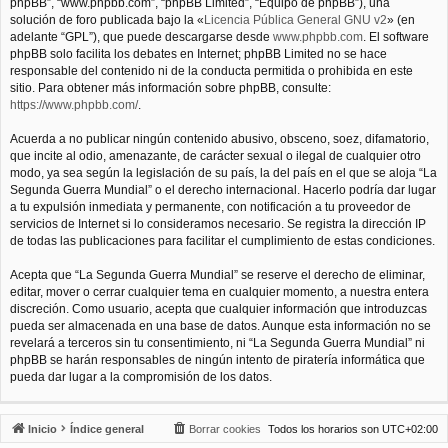
phpBB”, “www.phpbb.com”, “phpBB Limited”, “Equipo de phpBB”), una
solución de foro publicada bajo la «
Licencia Pública General GNU v2
» (en
adelante “GPL”), que puede descargarse desde
www.phpbb.com
. El software
phpBB solo facilita los debates en Internet; phpBB Limited no se hace
responsable del contenido ni de la conducta permitida o prohibida en este
sitio. Para obtener más información sobre phpBB, consulte:
https://www.phpbb.com/
.
Acuerda a no publicar ningún contenido abusivo, obsceno, soez, difamatorio,
que incite al odio, amenazante, de carácter sexual o ilegal de cualquier otro
modo, ya sea según la legislación de su país, la del país en el que se aloja “La
Segunda Guerra Mundial” o el derecho internacional. Hacerlo podría dar lugar
a tu expulsión inmediata y permanente, con notificación a tu proveedor de
servicios de Internet si lo consideramos necesario. Se registra la dirección IP
de todas las publicaciones para facilitar el cumplimiento de estas condiciones.
Acepta que “La Segunda Guerra Mundial” se reserve el derecho de eliminar,
editar, mover o cerrar cualquier tema en cualquier momento, a nuestra entera
discreción. Como usuario, acepta que cualquier información que introduzcas
pueda ser almacenada en una base de datos. Aunque esta información no se
revelará a terceros sin tu consentimiento, ni “La Segunda Guerra Mundial” ni
phpBB se harán responsables de ningún intento de piratería informática que
pueda dar lugar a la compromisión de los datos.
Inicio
Índice general
Borrar cookies
Todos los horarios son
UTC+02:00