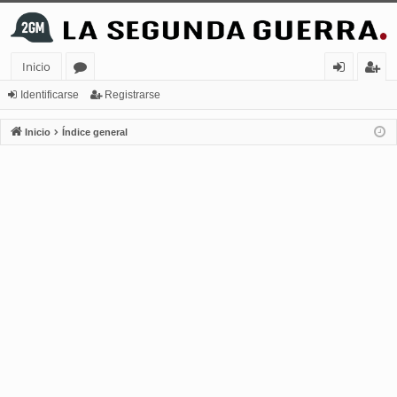
Inicio
or
de
eg
Identificarse
Registrarse
os
nt
ist
Inicio
Índice general
ifi
ra
ca
rs
rs
e
e