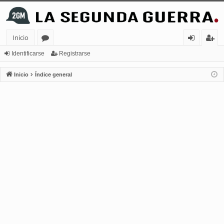
Inicio
or
de
eg
Identificarse
Registrarse
os
nt
ist
Inicio
Índice general
ifi
ra
ca
rs
rs
e
e