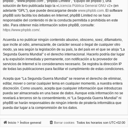
phpBB”, “www.phpbb.com”, “phpBB Limited”, “Equipo de phpBB”), una
solución de foro publicada bajo la «
Licencia Pública General GNU v2
» (en
adelante “GPL”), que puede descargarse desde
www.phpbb.com
. El software
phpBB solo facilita los debates en Internet; phpBB Limited no se hace
responsable del contenido ni de la conducta permitida o prohibida en este
sitio. Para obtener más información sobre phpBB, consulte:
https://www.phpbb.com/
.
Acuerda a no publicar ningún contenido abusivo, obsceno, soez, difamatorio,
que incite al odio, amenazante, de carácter sexual o ilegal de cualquier otro
modo, ya sea según la legislación de su país, la del país en el que se aloja “La
Segunda Guerra Mundial” o el derecho internacional. Hacerlo podría dar lugar
a tu expulsión inmediata y permanente, con notificación a tu proveedor de
servicios de Internet si lo consideramos necesario. Se registra la dirección IP
de todas las publicaciones para facilitar el cumplimiento de estas condiciones.
Acepta que “La Segunda Guerra Mundial” se reserve el derecho de eliminar,
editar, mover o cerrar cualquier tema en cualquier momento, a nuestra entera
discreción. Como usuario, acepta que cualquier información que introduzcas
pueda ser almacenada en una base de datos. Aunque esta información no se
revelará a terceros sin tu consentimiento, ni “La Segunda Guerra Mundial” ni
phpBB se harán responsables de ningún intento de piratería informática que
pueda dar lugar a la compromisión de los datos.
Inicio
Índice general
Borrar cookies
Todos los horarios son
UTC+02:00