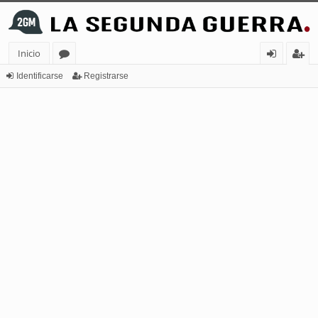
Inicio
or
de
eg
Identificarse
Registrarse
os
nt
ist
ifi
ra
ca
rs
rs
e
e