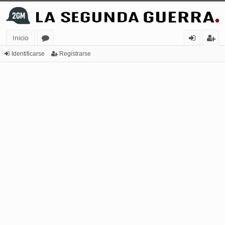
Inicio
or
de
eg
Identificarse
Registrarse
os
nt
ist
ifi
ra
ca
rs
rs
e
e